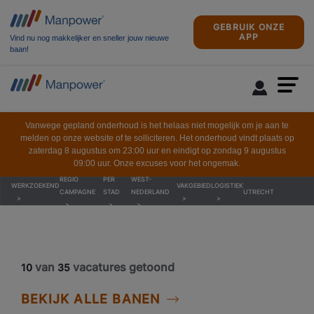
GEBRUIK ONZE
APP
Vind nu nog makkelijker en sneller jouw nieuwe
baan!
Vanwege gepland onderhoud is het helaas niet mogelijk om je aan te
melden op onze website of te solliciteren. Het onderhoud vindt plaats op
zaterdag 8 augustus om 23:00 uur en eindigt op zondag 9 augustus
09:00 uur. Onze excuses voor het ongemak.
REGIO
PER
WEST-
WERKZOEKEND
VAKGEBIED
LOGISTIEK
CAMPAGNE
STAD
NEDERLAND
UTRECHT
van
vacatures getoond
10
35
BEKIJK ALLE BANEN