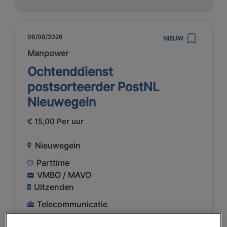
06/08/2026
NIEUW
Manpower
Ochtenddienst
postsorteerder PostNL
Nieuwegein
€ 15,00 Per uur
Nieuwegein
Parttime
VMBO / MAVO
Uitzenden
Telecommunicatie