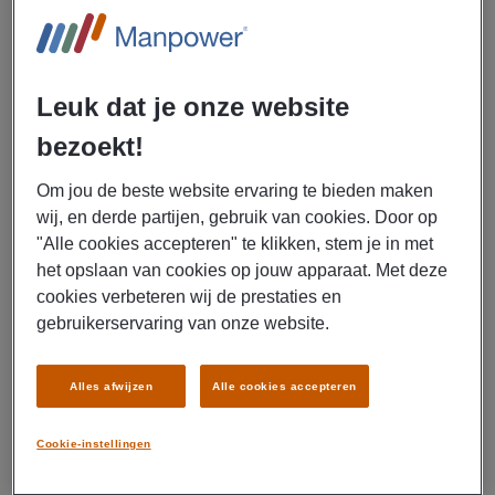
BEKIJK VACATURE
Leuk dat je onze website
06/08/2026
NIEUW
bezoekt!
DHL Express (Netherlands) B.V.
Om jou de beste website ervaring te bieden maken
Forklift Operator 3 Shifts DHL
wij, en derde partijen, gebruik van cookies. Door op
Houten
"Alle cookies accepteren" te klikken, stem je in met
het opslaan van cookies op jouw apparaat. Met deze
€ 15,00 - € 16,00 Per uur
cookies verbeteren wij de prestaties en
gebruikerservaring van onze website.
Utrecht
Fulltime
Alles afwijzen
Alle cookies accepteren
MBO
Uitzenden
Cookie-instellingen
Transport