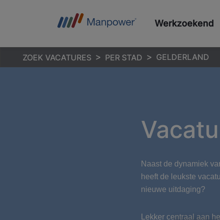
Werkzoekend
GELDERLAND
ZOEK VACATURES
PER STAD
Vacatu
Naast de dynamiek van 
heeft de leukste vacatu
nieuwe uitdaging?
Lekker centraal aan he