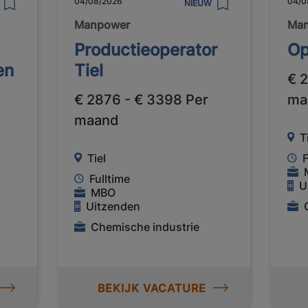
04/08/2026
04/0
NIEUW
Manpower
Ma
Productieoperator
Op
en
Tiel
€ 
€ 2876 - € 3398 Per
ma
maand
T
Tiel
F
Fulltime
U
MBO
Uitzenden
Chemische industrie
BEKIJK VACATURE