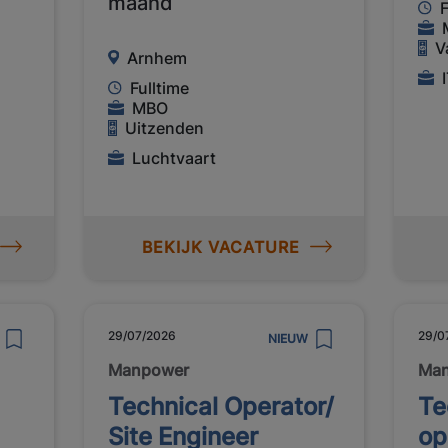
maand
F
V
Arnhem
Fulltime
MBO
Uitzenden
Luchtvaart
BEKIJK VACATURE
29/07/2026
29/0
NIEUW
Manpower
Ma
Technical Operator/
Te
Site Engineer
op