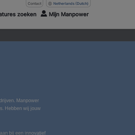
Contact
Netherlands
(Dutch)
atures zoeken
Mijn Manpower
edrijven. Manpower
hes. Hebben wij jouw
aan bij een innovatief