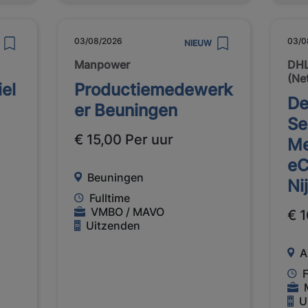
03/08/2026
03/0
NIEUW
Manpower
DHL
(Ne
el
Productiemedewerk
De
er Beuningen
Se
€ 15,00 Per uur
Me
e
Beuningen
Ni
Fulltime
VMBO / MAVO
€ 1
Uitzenden
A
F
U