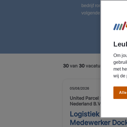
bedrijf rond Wageninge
volgende stap in jouw c
Leuk
Om jou
gebrui
30
van
30
vacatures getoond
met he
wij de
05/08/2026
NIEUW
Alle
United Parcel Service
Nederland B.V.
Logistiek
Medewerker Doc