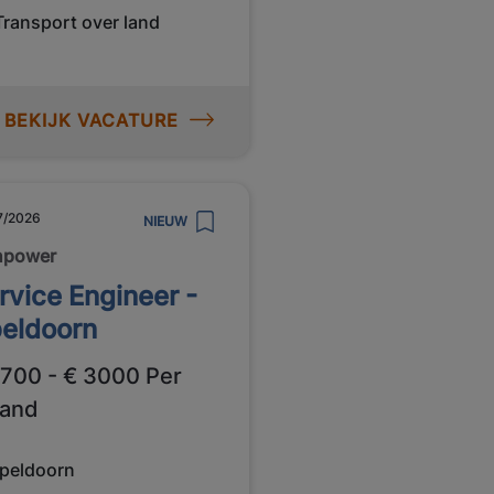
Transport over land
BEKIJK VACATURE
7/2026
NIEUW
npower
rvice Engineer -
eldoorn
2700 - € 3000 Per
and
peldoorn