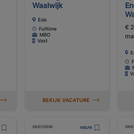
Waalwijk
En
Wa
Ede
€ 
Fulltime
MBO
ma
Vast
E
F
V
BEKIJK VACATURE
29/07/2026
29/0
NIEUW