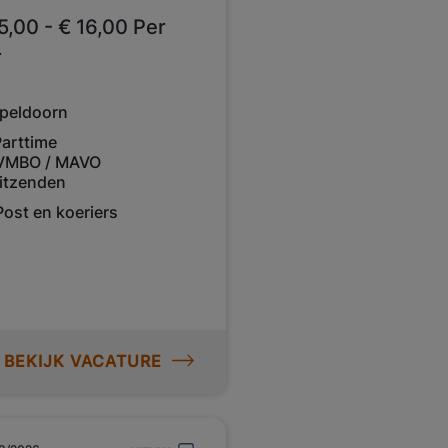
5,00 - € 16,00 Per
r
peldoorn
Parttime
VMBO / MAVO
itzenden
Post en koeriers
BEKIJK VACATURE