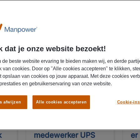
n of in de logistiek in de Betuwe? Ontdek alle banen in Gel;der
arrière.
 dat je onze website bezoekt!
 de beste website ervaring te bieden maken wij, en derde partij
k van cookies. Door op "Alle cookies accepteren" te klikken, ste
t opslaan van cookies op jouw apparaat. Met deze cookies ver
 prestaties en gebruikerservaring van onze website.
04/08/2026
04/0
NIEUW
s afwijzen
Alle cookies accepteren
Cookie-ins
United Parcel Service
Uni
Nederland B.V.
Ned
Logistiek
Ma
k
medewerker UPS
er