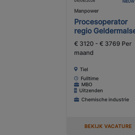
04/08/2026
NIEUW
Manpower
Procesoperator
regio Geldermals
€ 3120 - € 3769 Per
maand
Tiel
Fulltime
MBO
Uitzenden
Chemische industrie
BEKIJK VACATURE