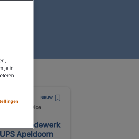
land en vind de
en,
m je in
beteren
8/2026
NIEUW
tellingen
ted Parcel Service
erland B.V.
gazijnmedewerk
 UPS Apeldoorn