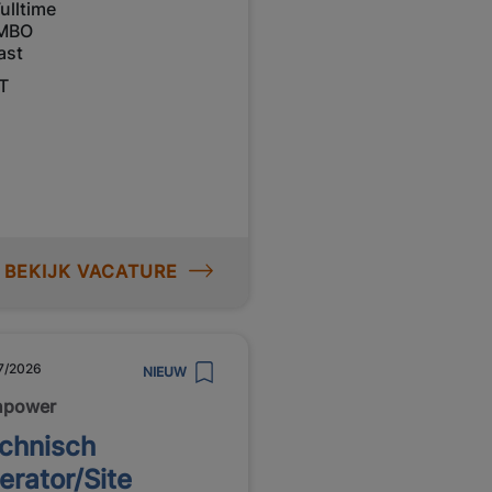
ulltime
MBO
ast
IT
BEKIJK VACATURE
7/2026
NIEUW
npower
chnisch
erator/Site