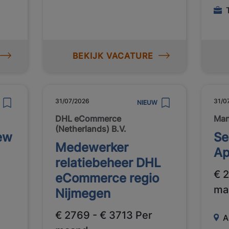
BEKIJK VACATURE
31/07/2026
31/0
NIEUW
DHL eCommerce
Ma
(Netherlands) B.V.
ew
Se
Medewerker
Ap
relatiebeheer DHL
€ 
eCommerce regio
ma
Nijmegen
€ 2769 - € 3713 Per
A