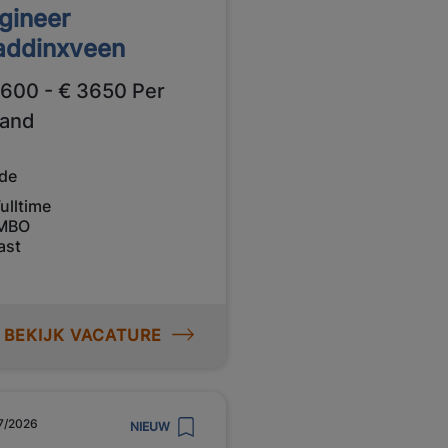
gineer
ddinxveen
2600 - € 3650 Per
and
de
ulltime
MBO
ast
BEKIJK VACATURE
7/2026
NIEUW