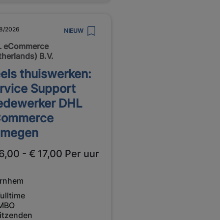
8/2026
NIEUW
 eCommerce
therlands) B.V.
els thuiswerken:
rvice Support
dewerker DHL
Commerce
jmegen
6,00 - € 17,00 Per uur
rnhem
ulltime
MBO
itzenden