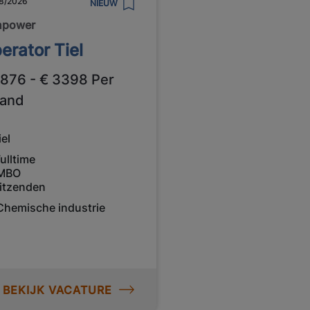
8/2026
NIEUW
npower
erator Tiel
2876 - € 3398 Per
and
iel
ulltime
MBO
itzenden
Chemische industrie
BEKIJK VACATURE