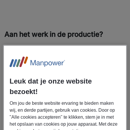
Aan het werk in de productie?
Het scherm waar je deze tekst nu op leest, de verf op je muren en
de mok waaruit je koffie drinkt: alles in jouw huis is ooit
geproduceerd. Voor al het productiewerk wat elke dag wordt
Leuk dat je onze website
verzet, zijn een hele hoop mensen nodig. Zo staan er
bijvoorbeeld functies open waarin je zelf producten in elkaar zet,
bezoekt!
banen waarin je al het productiewerk plant en in goede banen
Om jou de beste website ervaring te bieden maken
leidt, en nog weer andere posities waarin je machines bedient. Ga
wij, en derde partijen, gebruik van cookies. Door op
"Alle cookies accepteren" te klikken, stem je in met
jij binnenkort ook in de productie aan de slag?
het opslaan van cookies op jouw apparaat. Met deze