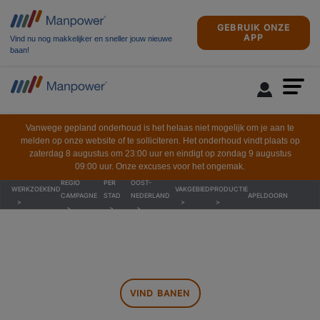
GEBRUIK ONZE
APP
Vind nu nog makkelijker en sneller jouw nieuwe
baan!
Vanwege gepland onderhoud is het helaas niet mogelijk om je aan te
melden op onze website of te solliciteren. Het onderhoud vindt plaats op
zaterdag 8 augustus om 23:00 uur en eindigt op zondag 9 augustus
09:00 uur. Onze excuses voor het ongemak.
REGIO
PER
OOST-
WERKZOEKEND
VAKGEBIED
PRODUCTIE
CAMPAGNE
STAD
NEDERLAND
APELDOORN
VIND BANEN