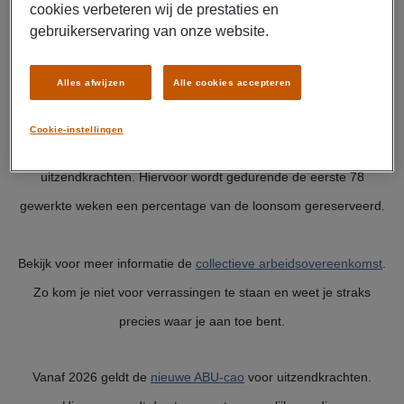
over de lengte van je proeftijd, doorbetaling van je salaris bij
cookies verbeteren wij de prestaties en
gebruikerservaring van onze website.
ziekte, de minimale opzegtermijn van je contract en het maximaal
aantal tijdelijke contracten dat je volgens de Flexwet kunt
Alles afwijzen
Alle cookies accepteren
aangaan als uitzendkracht.
Cookie-instellingen
De ABU-cao kent een collectieve scholingsreservering voor
uitzendkrachten. Hiervoor wordt gedurende de eerste 78
gewerkte weken een percentage van de loonsom gereserveerd.
Bekijk voor meer informatie de
collectieve arbeidsovereenkomst
.
Zo kom je niet voor verrassingen te staan en weet je straks
precies waar je aan toe bent.
Vanaf 2026 geldt de
nieuwe ABU-cao
voor uitzendkrachten.