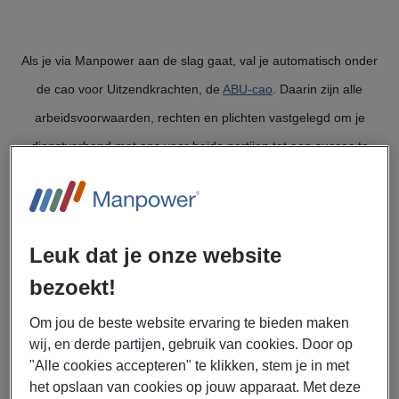
Als je via Manpower aan de slag gaat, val je automatisch onder
de cao voor Uitzendkrachten, de
ABU-cao
. Daarin zijn alle
arbeidsvoorwaarden, rechten en plichten vastgelegd om je
dienstverband met ons voor beide partijen tot een succes te
maken.
Aan de hand van de cao stellen we onder andere de hoogte van
Leuk dat je onze website
je salaris vast, afhankelijk van leeftijd en ervaring. Ook staan er
bezoekt!
afspraken in over de eventuele onkostenvergoedingen waar je
recht op hebt.
Om jou de beste website ervaring te bieden maken
wij, en derde partijen, gebruik van cookies. Door op
"Alle cookies accepteren" te klikken, stem je in met
Ook zijn in de cao voor uitzendbureaus afspraken opgenomen
het opslaan van cookies op jouw apparaat. Met deze