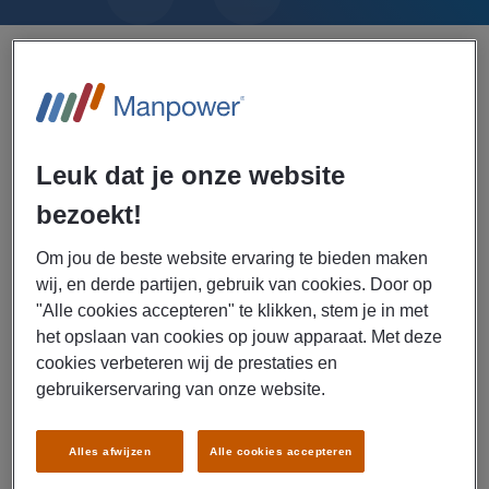
Breng vraag en aanbod in kaart met
de arbeidsmarktscan
Leuk dat je onze website
De arbeidsmarkt is altijd in beweging. Continue veranderen of
bezoekt!
verdwijnen er zelfs banen op de arbeidsmarkt. De
Om jou de beste website ervaring te bieden maken
arbeidsmarktscan laat zien of jouw medewerkers voldoende
wij, en derde partijen, gebruik van cookies. Door op
"Alle cookies accepteren" te klikken, stem je in met
aansluiting hebben op de dynamische arbeidsmarkt. Daarnaast
het opslaan van cookies op jouw apparaat. Met deze
geeft het inzicht over de moeilijkheidsgraad voor het invullen van
cookies verbeteren wij de prestaties en
jouw vacatures. In een paar stappen heb je een goed beeld van
gebruikerservaring van onze website.
de vraag en aanbod in jouw regio. Je krijgt ook inzicht in de
wensen van kandidaten en hoe je jouw aantrekkingskracht als
Alles afwijzen
Alle cookies accepteren
werkgever kan vergroten. Haal daarom maximale uit jouw