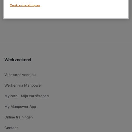
Cookie-instellingen
personeel en doe de arbeidsmarktscan.
Werkzoekend
Vacatures voor jou
Werken via Manpower
MyPath - Mijn carrièrepad
My Manpower App
Online trainingen
Contact