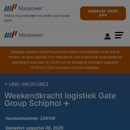
GEBRUIK ONZE
APP
Vind nu nog makkelijker en sneller jouw nieuwe
baan!
Vanwege gepland onderhoud is het helaas niet mogelijk om je aan te
melden op onze website of te solliciteren. Het onderhoud vindt plaats op
zaterdag 8 augustus om 23:00 uur en eindigt op zondag 9 augustus
09:00 uur. Onze excuses voor het ongemak.
< VIND VACATURES
Weekendkracht logistiek Gate
Group Schiphol ✈️
Vacaturenummer:
236109
Geplaatst:
augustus 06, 2026