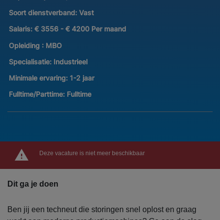
Soort dienstverband:
Vast
Salaris:
€ 3556 - € 4200 Per maand
Opleiding :
MBO
Specialisatie:
Industrieel
Minimale ervaring:
1-2 jaar
Fulltime/Parttime:
Fulltime
Deze vacature is niet meer beschikbaar
Dit ga je doen
Ben jij een techneut die storingen snel oplost en graag