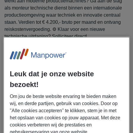
werkt aan moderne productiemachines? Ga aan de slag
als monteur technische dienst binnen een internationale
productieomgeving waar techniek en innovatie centraal
staan. Verdien tot € 4.200,- bruto per maand en ontvang
reiskostenvergoeding. ⚙️ Klaar voor een nieuwe
technische uitdaging? Solliciteer direct!
Manpower zoekt een monteur technische dienst voor
een bedrijf in Hardenberg.
Als monteur technische dienst ga jij je bezighouden met de
Leuk dat je onze website
volgende werkzaamheden:
bezoekt!
Oplossen van mechanische en elektrotechnische
storingen
Om jou de beste website ervaring te bieden maken
Uitvoeren van preventief onderhoud aan
wij, en derde partijen, gebruik van cookies. Door op
productiemachines
"Alle cookies accepteren" te klikken, stem je in met
Meedenken over technische verbeteringen en
het opslaan van cookies op jouw apparaat. Met deze
optimalisaties
cookies verbeteren wij de prestaties en
gebruikerservaring van onze website.
Samenwerken met operators en productieafdelingen