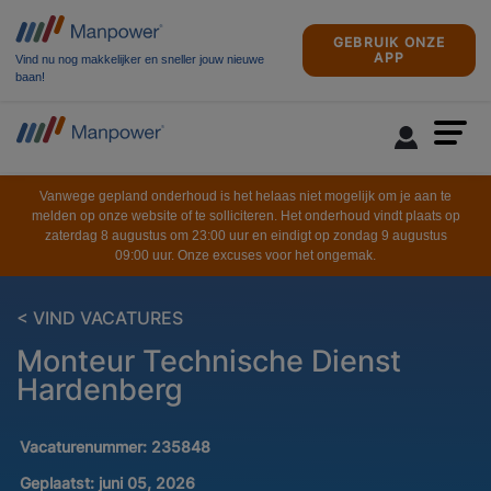
GEBRUIK ONZE
APP
Vind nu nog makkelijker en sneller jouw nieuwe
baan!
Vanwege gepland onderhoud is het helaas niet mogelijk om je aan te
melden op onze website of te solliciteren. Het onderhoud vindt plaats op
zaterdag 8 augustus om 23:00 uur en eindigt op zondag 9 augustus
09:00 uur. Onze excuses voor het ongemak.
< VIND VACATURES
Monteur Technische Dienst
Hardenberg
Vacaturenummer:
235848
Geplaatst:
juni 05, 2026