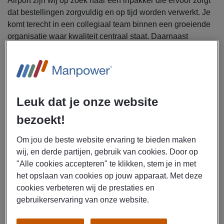
Airport zijn wij op zoek naar een inpakker die ervoor zorgt
dat bestellingen zorgvuldig en op tijd worden verwerkt. Je
komt terecht in een collegiaal team binnen een groeiende
organisatie waar kwaliteit centraal staat. Daarnaast
profiteer je van mooie arbeidsvoorwaarden,
overwerktoeslag en uitzicht op overname door de
werkgever. Interesse? Solliciteer dan snel.
Uitzendbureau Manpower is op zoek naar een inpakker
Leuk dat je onze website
voor een werkgever op Maastricht Airport.
bezoekt!
Jouw werkzaamheden bestaan onder andere uit
:
Om jou de beste website ervaring te bieden maken
Inpakken van bestellingen volgens instructies
wij, en derde partijen, gebruik van cookies. Door op
Labelen van pakketten en klaarmaken van orders
"Alle cookies accepteren" te klikken, stem je in met
voor verzending
het opslaan van cookies op jouw apparaat. Met deze
Controleren van producten en verpakkingen
cookies verbeteren wij de prestaties en
Zorgvuldig en tijdig verwerken van orders
gebruikerservaring van onze website.
Dit krijg je