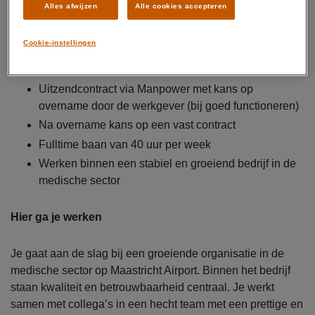
Alles afwijzen
Alle cookies accepteren
Brutosalaris van € 14,99 per uur
Overwerktoeslag van 125%
Cookie-instellingen
Reiskostenvergoeding van € 0,23 per kilometer
Pensioenopbouw via Manpower
Uitzendcontract via Manpower met kans op
overname door de werkgever (bij goed functioneren)
Na overname kans op een vast contract
Fulltime baan van 40 uur per week
Werken binnen een stabiel en groeiend bedrijf in de
medische sector
Hier ga je werken
Je gaat aan de slag bij een groeiende organisatie in de
medische sector op Maastricht Airport. Binnen het bedrijf
staan kwaliteit en betrouwbaarheid centraal. Je werkt
samen met collega’s in een hecht team met een prettige en