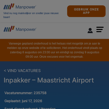
GEBRUIK ONZE
APP
Vind nu nog makkelijker en sneller jouw nieuwe
baan!
Vanwege gepland onderhoud is het helaas niet mogelijk om je aan te
melden op onze website of te solliciteren. Het onderhoud vindt plaats op
zaterdag 8 augustus om 23:00 uur en eindigt op zondag 9 augustus
09:00 uur. Onze excuses voor het ongemak.
< VIND VACATURES
Inpakker – Maastricht Airport
Vacaturenummer:
235758
Geplaatst:
juni 17, 2026
Soort dienstverband:
Uitzenden