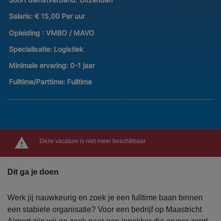
Salaris:
€ 15,00 Per uur
Opleiding :
VMBO / MAVO
Specialisatie:
Logistiek
Minimale ervaring:
0-1 jaar
Fulltime/Parttime:
Fulltime
Deze vacature is niet meer beschikbaar
Dit ga je doen
Werk jij nauwkeurig en zoek je een fulltime baan binnen
een stabiele organisatie? Voor een bedrijf op Maastricht