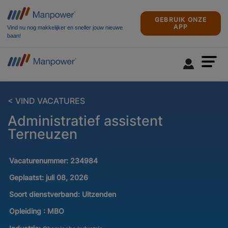
GEBRUIK ONZE
APP
Vind nu nog makkelijker en sneller jouw nieuwe
baan!
< VIND VACATURES
Administratief assistent
Terneuzen
Vacaturenummer:
234984
Geplaatst:
juli 08, 2026
Soort dienstverband:
Uitzenden
Opleiding :
MBO