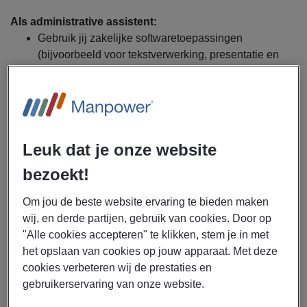
Als administrative assistent:
Gebruik jij zakelijke softwaretoepassingen
(bijvoorbeeld voor tekstverwerking, presentatie en
spreadsheets) om correspondentie, rapporten,
presentaties, agenda's, notulen, enz. voor te
bereiden;
Ontvang, scherm en stuur jij inkomende oproepen,
bezoekers, mail en e-mail;
Leuk dat je onze website
Onderhoud jij fysieke en elektronische bestanden,
bezoekt!
records, kalenders en dagboeken;
Bereid jij verschillende rapporten voor in
Om jou de beste website ervaring te bieden maken
overeenstemming met procedures en richtlijnen;
wij, en derde partijen, gebruik van cookies. Door op
En regel je zakenreizen en coördineer je afspraken
"Alle cookies accepteren" te klikken, stem je in met
en/of spoorkosten
het opslaan van cookies op jouw apparaat. Met deze
cookies verbeteren wij de prestaties en
gebruikerservaring van onze website.
Dit krijg je