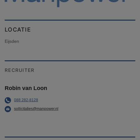
LOCATIE
Eijsden
RECRUITER
Robin van Loon
088 282-8128
sollicitaties@manpower.nl