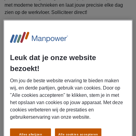
met moderne technieken en laat jouw precisie elke dag
zien op de werkvloer. Solliciteer direct!
Uitzendbureau Manpower zoekt een
productiemedewerker metaalbewerking voor een
bedrijf in Eijsden.
Leuk dat je onze website
Als productiemedewerker metaalbewerking ga jij je
bezighouden met de volgende werkzaamheden:
bezoekt!
Bewerken en samenstellen van dunwandige metalen
onderdelen (1–2 mm), voornamelijk aluminium en
Om jou de beste website ervaring te bieden maken
gegalvaniseerd staal
wij, en derde partijen, gebruik van cookies. Door op
Walsen van plaatmateriaal
"Alle cookies accepteren" te klikken, stem je in met
Lassen met behulp van een lasbank
het opslaan van cookies op jouw apparaat. Met deze
cookies verbeteren wij de prestaties en
Aankanten van plaatwerk
gebruikerservaring van onze website.
Zagen van profielen
Samenstellen van aluminium constructies
Alles afwijzen
Alle cookies accepteren
Monteren door middel van boren, schroeven en