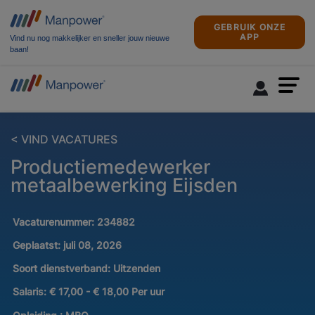
GEBRUIK ONZE
APP
Vind nu nog makkelijker en sneller jouw nieuwe
baan!
< VIND VACATURES
Productiemedewerker
metaalbewerking Eijsden
Vacaturenummer:
234882
Geplaatst:
juli 08, 2026
Soort dienstverband:
Uitzenden
Salaris:
€ 17,00 - € 18,00 Per uur