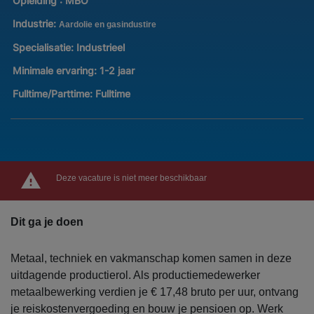
Opleiding :
MBO
Industrie:
Aardolie en gasindustire
Specialisatie:
Industrieel
Minimale ervaring:
1-2 jaar
Fulltime/Parttime:
Fulltime
Deze vacature is niet meer beschikbaar
Dit ga je doen
Metaal, techniek en vakmanschap komen samen in deze
uitdagende productierol. Als productiemedewerker
metaalbewerking verdien je € 17,48 bruto per uur, ontvang
je reiskostenvergoeding en bouw je pensioen op. Werk