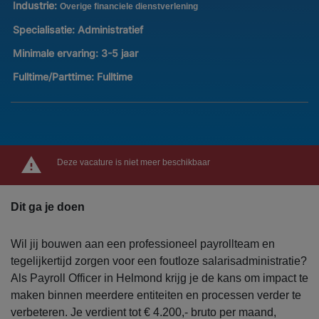
Industrie:
Overige financiele dienstverlening
Specialisatie:
Administratief
Minimale ervaring:
3-5 jaar
Fulltime/Parttime:
Fulltime
Deze vacature is niet meer beschikbaar
Dit ga je doen
Wil jij bouwen aan een professioneel payrollteam en
tegelijkertijd zorgen voor een foutloze salarisadministratie?
Als Payroll Officer in Helmond krijg je de kans om impact te
maken binnen meerdere entiteiten en processen verder te
verbeteren. Je verdient tot € 4.200,- bruto per maand,