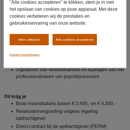
pensioenregelingen en wet- en regelgeving
"Alle cookies accepteren" te klikken, stem je in met
het opslaan van cookies op jouw apparaat. Met deze
Fungeren als eerste aanspreekpunt voor collega’s
cookies verbeteren wij de prestaties en
met vragen over salaris
gebruikerservaring van onze website.
Onderhouden van contact met externe partijen zoals
Belastingdienst, UWV en pensioenuitvoerders
Opstellen van payrollrapportages en ondersteunen
Alles afwijzen
Alle cookies accepteren
bij financiële aansluitingen
Verzorgen van aangiften en rapportages zoals btw,
Cookie-instellingen
CBS, Intrastat, WBSO en Werkkostenregeling
Signaleren van verbeterkansen en bijdragen aan het
professionaliseren van payrollprocessen
Dit krijg je
Bruto maandsalaris tussen € 3.400,- en € 4.200,-
Reiskostenvergoeding volgens regeling
opdrachtgever
Direct contract bij de opdrachtgever (PERM)