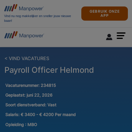
GEBRUIK ONZE
APP
Vind nu nog makkelijker en sneller jouw nieuwe
baan!
< VIND VACATURES
Payroll Officer Helmond
Vacaturenummer:
234815
Geplaatst:
juni 22, 2026
Soort dienstverband:
Vast
Salaris:
€ 3400 - € 4200 Per maand
Opleiding :
MBO