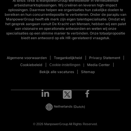
Al sinds 1948 is ManpowerGroup wereldleider in vernieuwende
arbeidsmarktoplossingen. Wij creëren en leveren high-impact
oplossingen. Daarmee helpen we organisaties hun zakelijke doelen te
bereiken en hun concurrentiepositie te verbeteren. Onder de paraplu van
ManpowerGroup heeft elk merk zijn eigen talentspecialisatie. Omdat wij
het gesprek aangaan vanuit De Kracht van Mensen, hebben wij een palet
aan visionaire en operationele antwoorden en weten wij onze
specialisaties op een slimme manier te verbinden. Onze totaalpropositie
biedt een antwoord op elk HR-gerelateerd vraagstuk.
Algemene voorwaarden
Toegankelijkheid
Privacy Statement
Cookiebeleid
Media Center
Cookie-instellingen
Bekijk alle vacatures
Sitemap
Netherlands
(Dutch)
© 2026 ManpowerGroup All Rights Reserved.