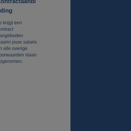
ontractaanbi
ding
e krijgt een
ontract
angeboden
aarin jouw salaris
n alle overige
oorwaarden staan
pgenomen.