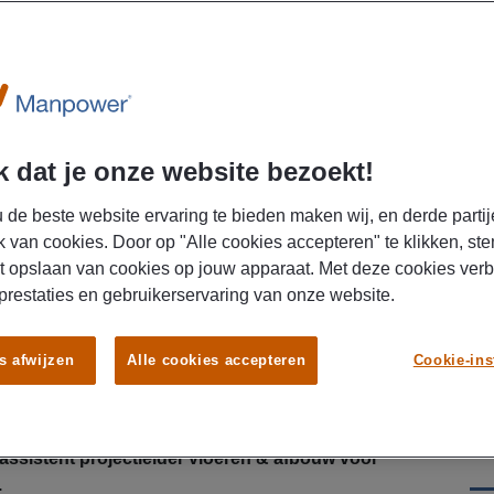
 dat je onze website bezoekt!
 de beste website ervaring te bieden maken wij, en derde partij
k van cookies. Door op "Alle cookies accepteren" te klikken, ste
t opslaan van cookies op jouw apparaat. Met deze cookies ver
 A tot Z te leiden en echt impact te maken? Als
 prestaties en gebruikerservaring van onze website.
 vloeren & afbouw zorg jij dat alles soepel verloopt
buiten. Je verdient een brutosalaris tot € 6.500,-
r een leaseauto of reiskostenvergoeding, met
s afwijzen
Alle cookies accepteren
Cookie-ins
opdrachtgever. Jij bent de schakel tussen planning,
 en houdt altijd het overzicht. Solliciteer direct!
ssistent projectleider vloeren & afbouw voor
.