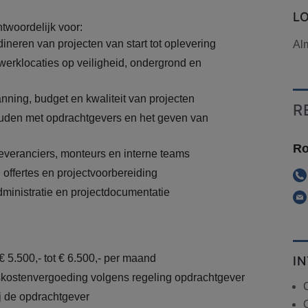
L
ntwoordelijk voor:
ineren van projecten van start tot oplevering
Al
werklocaties op veiligheid, ondergrond en
ning, budget en kwaliteit van projecten
R
uden met opdrachtgevers en het geven van
Ro
veranciers, monteurs en interne teams
 offertes en projectvoorbereiding
ministratie en projectdocumentatie
€ 5.500,- tot € 6.500,- per maand
I
skostenvergoeding volgens regeling opdrachtgever
C
ij de opdrachtgever