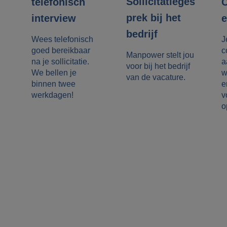
Sollicitatieges
telefonisch
C
prek bij het
interview
e
bedrijf
Wees telefonisch
J
goed bereikbaar
c
Manpower stelt jou
na je sollicitatie.
a
voor bij het bedrijf
We bellen je
w
van de vacature.
binnen twee
e
werkdagen!
v
o