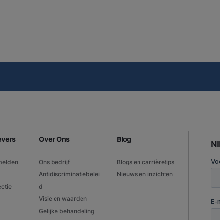
evers
Over Ons
Blog
N
melden
Ons bedrijf
Blogs en carrièretips
n
Antidiscriminatiebelei
Nieuws en inzichten
ectie
d
Visie en waarden
Gelijke behandeling