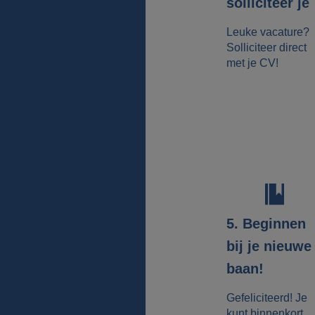
solliciteer je
Leuke vacature?
Solliciteer direct
met je CV!
5. Beginnen
bij je nieuwe
baan!
Gefeliciteerd! Je
kunt binnenkort