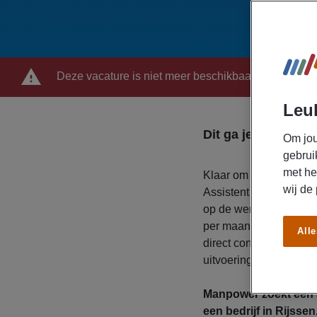
Deze vacature is niet meer beschikbaar
Leuk
Dit ga je doen
Om jou
gebrui
met he
Klaar om projecten van
wij de
Assistent projectleider
op de werkvloer en daar
per maand en kiest voo
Alle
direct contract bij de 
uitvoering en oplevering
Manpower zoekt een a
een bedrijf in Rijssen