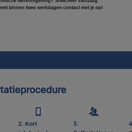
amische werkomgeving? Solliciteer vandaag
mt binnen twee werkdagen contact met je op!
itatieprocedure
3.
2. Kort
4