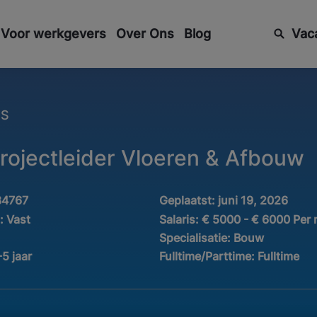
Voor werkgevers
Over Ons
Blog
Vac
ES
Projectleider Vloeren & Afbouw
34767
Geplaatst:
juni 19, 2026
d:
Vast
Salaris:
€ 5000 - € 6000 Per
Specialisatie:
Bouw
-5 jaar
Fulltime/Parttime:
Fulltime