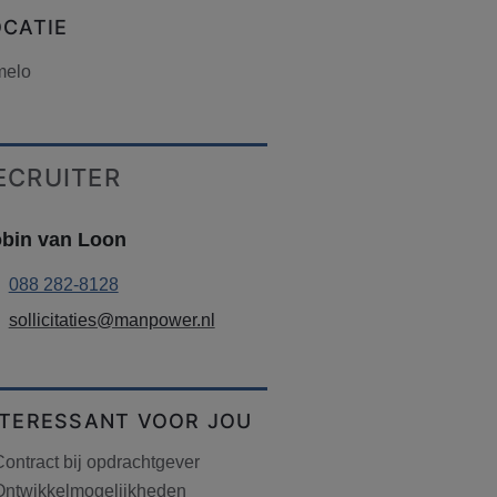
OCATIE
melo
ECRUITER
bin van Loon
088 282-8128
sollicitaties@manpower.nl
NTERESSANT VOOR JOU
ontract bij opdrachtgever
Ontwikkelmogelijkheden