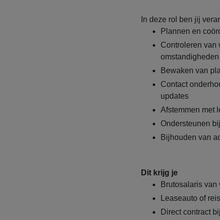
In deze rol ben jij vera
Plannen en coörd
Controleren van 
omstandigheden
Bewaken van plan
Contact onderho
updates
Afstemmen met le
Ondersteunen bij
Bijhouden van ad
Dit krijg je
Brutosalaris van 
Leaseauto of rei
Direct contract b