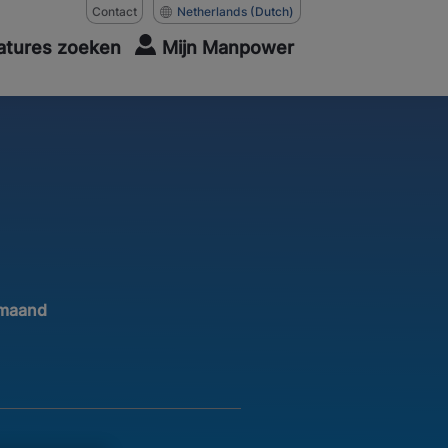
Contact
Netherlands
(Dutch)
atures zoeken
Mijn Manpower
 maand