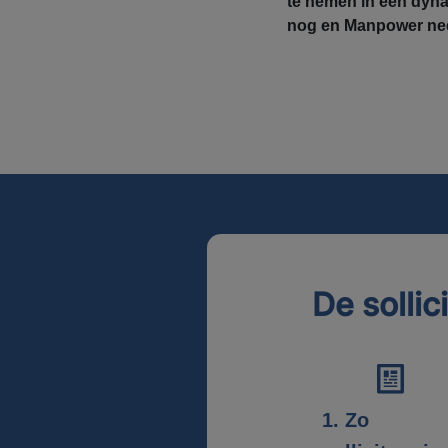
te nemen in een dyn
nog en Manpower nee
De sollic
1. Zo