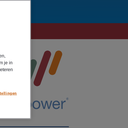
en,
m je in
beteren
tellingen