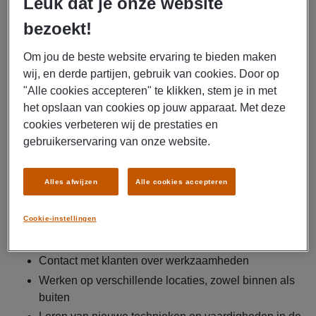
Leuk dat je onze website
Als Leerling allround medewerker leer jij het vak in de
praktijk en groei je door tot een echte allrounder. Verdien
bezoekt!
een brutosalaris tot € 20,- per uur en ontvang reiskosten. 💪
Je gaat direct op contract bij de opdrachtgever en werkt
Om jou de beste website ervaring te bieden maken
aan afwisselende projecten binnen en buiten. 👉 Start
wij, en derde partijen, gebruik van cookies. Door op
jouw nieuwe carrière en solliciteer nu!
"Alle cookies accepteren" te klikken, stem je in met
het opslaan van cookies op jouw apparaat. Met deze
Manpower zoekt een Leerling allround medewerker
cookies verbeteren wij de prestaties en
voor een bedrijf in Hengelo.
gebruikerservaring van onze website.
Als Leerling allround medewerker ga jij je bezighouden
Alles afwijzen
Alle cookies accepteren
met:
Monteren, installeren en uitvoeren van praktische
Cookie-instellingen
werkzaamheden
Ondersteunen van collega’s op de werkvloer
Contact met klanten over werkzaamheden
Werken op verschillende locaties, zowel binnen als
buiten