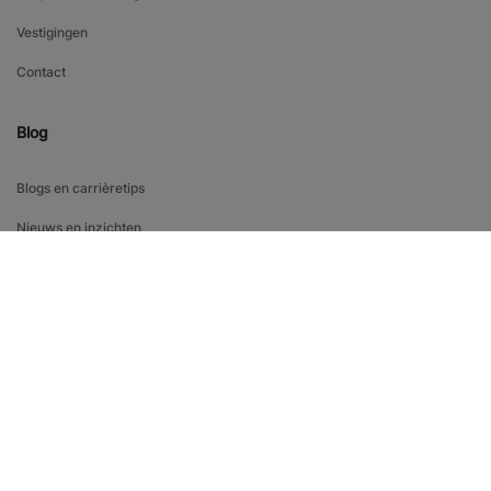
Vestigingen
Contact
Blog
Blogs en carrièretips
Nieuws en inzichten
NIEUWSBRIEF