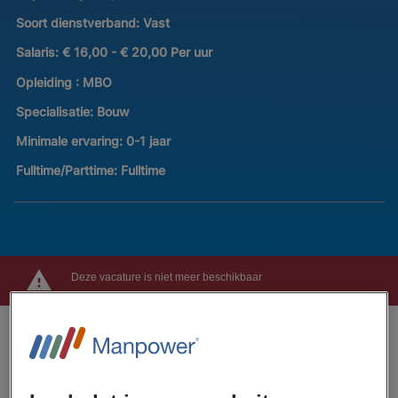
Soort dienstverband:
Vast
Salaris:
€ 16,00 - € 20,00 Per uur
Opleiding :
MBO
Specialisatie:
Bouw
Minimale ervaring:
0-1 jaar
Fulltime/Parttime:
Fulltime
Deze vacature is niet meer beschikbaar
Dit ga je doen
🔧 Klaar om een vak te leren en met je handen te werken?