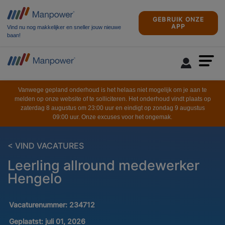
GEBRUIK ONZE
APP
Vind nu nog makkelijker en sneller jouw nieuwe
baan!
Vanwege gepland onderhoud is het helaas niet mogelijk om je aan te
melden op onze website of te solliciteren. Het onderhoud vindt plaats op
zaterdag 8 augustus om 23:00 uur en eindigt op zondag 9 augustus
09:00 uur. Onze excuses voor het ongemak.
< VIND VACATURES
Leerling allround medewerker
Hengelo
Vacaturenummer:
234712
Geplaatst:
juli 01, 2026