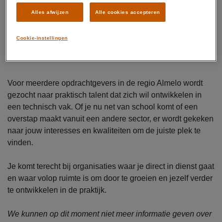
Direct contract bij de opdrachtgever
Alles afwijzen
Alle cookies accepteren
8% vakantietoeslag
24 tot 30 vakantiedagen
Cookie-instellingen
Hier ga je werken
Voor meerdere opdrachtgevers in de regio Almelo wordt
gezocht naar praktisch talent dat zich wil ontwikkelen in
een technisch vak. Of je nu net van school komt of een
overstap maakt vanuit een andere sector, er wordt gekeken
naar jouw interesses en kwaliteiten om de juiste plek te
vinden.
Je komt terecht bij organisaties waar je direct in dienst gaat
en waar volop ruimte is om door te groeien en jezelf verder
te ontwikkelen in de praktijk.
We kunnen op dit moment niet meer informatie geven over