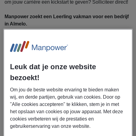
om jouw carrière een kickstart te geven? Solliciteer direct!
Manpower zoekt een Leerling vakman voor een bedrijf
in Almelo.
Als Leerling vakman ga jij je bezighouden met:
Monteren, aansluiten en uitvoeren van praktische
werkzaamheden
Leuk dat je onze website
Ondersteunen van collega’s op de werkvloer
bezoekt!
Klantcontact en communiceren over werkzaamheden
Werken in binnen- en buitendienst
Om jou de beste website ervaring te bieden maken
wij, en derde partijen, gebruik van cookies. Door op
"Alle cookies accepteren" te klikken, stem je in met
Dit krijg je
het opslaan van cookies op jouw apparaat. Met deze
Brutosalaris van € 16,- tot € 20,- per uur
cookies verbeteren wij de prestaties en
Reiskostenvergoeding van € 0,23 per kilometer
gebruikerservaring van onze website.
Fulltime baan van 40 uur per week