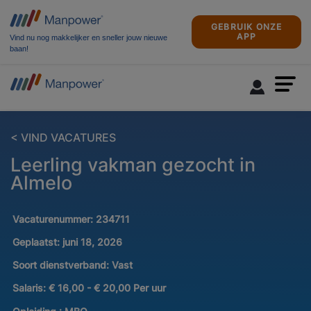
GEBRUIK ONZE
APP
Vind nu nog makkelijker en sneller jouw nieuwe
baan!
< VIND VACATURES
Leerling vakman gezocht in
Almelo
Vacaturenummer:
234711
Geplaatst:
juni 18, 2026
Soort dienstverband:
Vast
Salaris:
€ 16,00 - € 20,00 Per uur