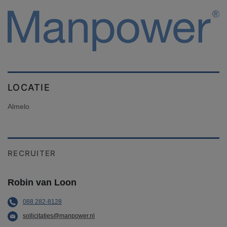
LOCATIE
Almelo
RECRUITER
Robin van Loon
088 282-8128
sollicitaties@manpower.nl