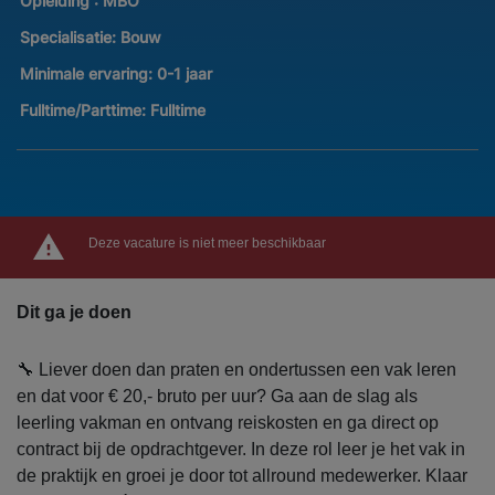
Opleiding :
MBO
Specialisatie:
Bouw
Minimale ervaring:
0-1 jaar
Fulltime/Parttime:
Fulltime
Deze vacature is niet meer beschikbaar
Dit ga je doen
🔧 Liever doen dan praten en ondertussen een vak leren
en dat voor € 20,- bruto per uur? Ga aan de slag als
leerling vakman en ontvang reiskosten en ga direct op
contract bij de opdrachtgever. In deze rol leer je het vak in
de praktijk en groei je door tot allround medewerker. Klaar