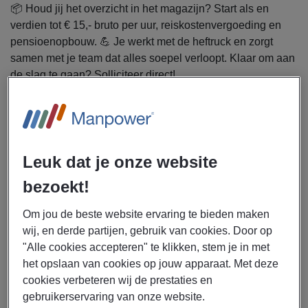
📦 Houd jij het overzicht in het magazijn? Start als en
verdien tot € 15,- bruto per uur, reiskostenvergoeding en
pensioenopbouw. 💪 Je werkt met de heftruck en zorgt
samen met je team dat alles soepel verloopt. Klaar om aan
de slag te gaan? Solliciteer direct!
Uitzendbureau Manpower zoekt een
magazijnbeheerder voor een bedrijf in Groningen.
Als magazijnbeheerder ga jij je bezighouden met de
Leuk dat je onze website
volgende werkzaamheden:
bezoekt!
Zorgen voor een overzichtelijk en georganiseerd
magazijn
Om jou de beste website ervaring te bieden maken
Verplaatsen van goederen met de heftruck
wij, en derde partijen, gebruik van cookies. Door op
Ondersteunen van de goederenstroom en
"Alle cookies accepteren" te klikken, stem je in met
voorraadbeheer
het opslaan van cookies op jouw apparaat. Met deze
Klaarzetten en controleren van materialen
cookies verbeteren wij de prestaties en
gebruikerservaring van onze website.
Samenwerken met collega’s tijdens drukke periodes