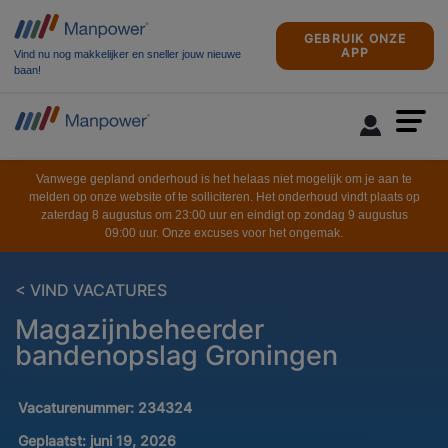
GEBRUIK ONZE
APP
Vind nu nog makkelijker en sneller jouw nieuwe
baan!
Vanwege gepland onderhoud is het helaas niet mogelijk om je aan te
melden op onze website of te solliciteren. Het onderhoud vindt plaats op
zaterdag 8 augustus om 23:00 uur en eindigt op zondag 9 augustus
09:00 uur. Onze excuses voor het ongemak.
< VIND VACATURES
Magazijnbeheerder
bandenopslag Groningen
Vacaturenummer:
234324
Geplaatst:
juni 19, 2026