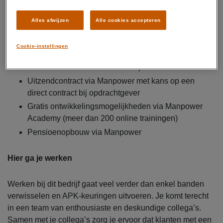
Alles afwijzen
Alle cookies accepteren
Dit krijg je
Brutosalaris van € 14,71 tot € 15,- per uur
Cookie-instellingen
Reiskostenvergoeding van € 0,23 per kilometer
Fulltime baan van 38 tot 40 uur per week
Uitzendcontract via Manpower met kans op een
direct contract bij opdrachtgever
Gratis ontwikkelingsmogelijkheden via Manpower
Academy (meer dan 200 online trainingen)
Pensioenopbouw via Manpower
Hier ga je werken
Werken bij dit bedrijf gaat veel verder dan enkel banden
verwisselen en APK-keuringen uitvoeren. Je komt terecht
in een team van enthousiaste en deskundige collega’s.
Samen met je collega’s zorg je ervoor dat klanten met een