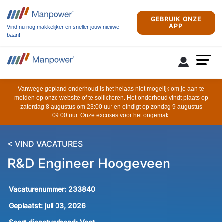
GEBRUIK ONZE
APP
Vind nu nog makkelijker en sneller jouw nieuwe
baan!
Vanwege gepland onderhoud is het helaas niet mogelijk om je aan te
melden op onze website of te solliciteren. Het onderhoud vindt plaats op
zaterdag 8 augustus om 23:00 uur en eindigt op zondag 9 augustus
09:00 uur. Onze excuses voor het ongemak.
< VIND VACATURES
R&D Engineer Hoogeveen
Vacaturenummer:
233840
Geplaatst:
juli 03, 2026
Soort dienstverband:
Vast