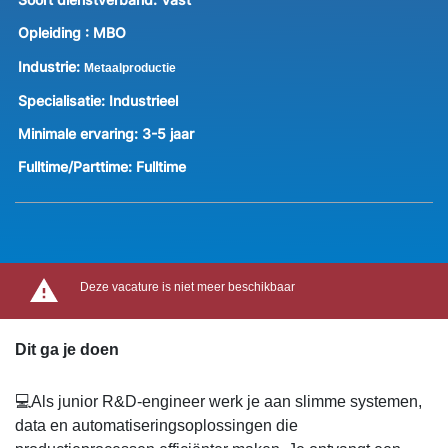
Opleiding :
MBO
Industrie:
Metaalproductie
Specialisatie:
Industrieel
Minimale ervaring:
3-5 jaar
Fulltime/Parttime:
Fulltime
Deze vacature is niet meer beschikbaar
Dit ga je doen
💻Als junior R&D-engineer werk je aan slimme systemen,
data en automatiseringsoplossingen die