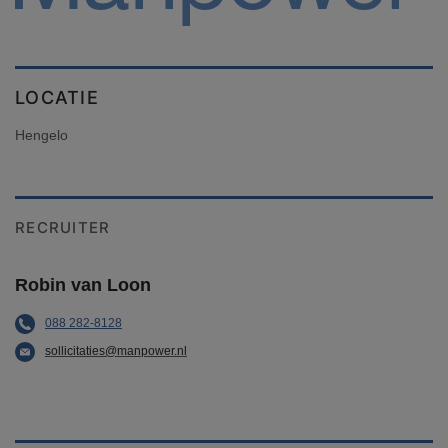
LOCATIE
Hengelo
RECRUITER
Robin van Loon
088 282-8128
sollicitaties@manpower.nl