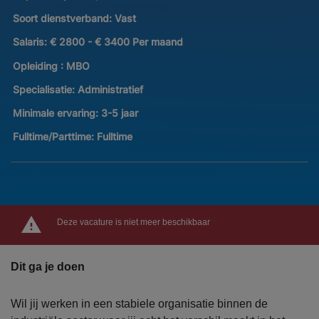
Soort dienstverband:
Vast
Salaris:
€ 2800 - € 3400 Per maand
Opleiding :
MBO
Specialisatie:
Administratief
Minimale ervaring:
3-5 jaar
Fulltime/Parttime:
Fulltime
Deze vacature is niet meer beschikbaar
Dit ga je doen
Wil jij werken in een stabiele organisatie binnen de