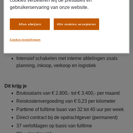
cookies verbeteren wij de prestaties en
planning en logistiek
gebruikerservaring van onze website.
Bewaken van orderstatussen en signaleren van
afwijkingen of knelpunten
Alles afwijzen
Alle cookies accepteren
Tijdig doorvoeren van wijzigingen in het ERP-
systeem
Cookie-instellingen
Ondersteunen bij het oplossen van afwijkingen en
retourstromen
Intensief schakelen met interne afdelingen zoals
planning, inkoop, verkoop en logistiek
Dit krijg je
Brutosalaris van € 2.800,- tot € 3.400,- per maand
Reiskostenvergoeding van € 0,23 per kilometer
Parttime of fulltime baan van 32 tot 40 uur per week
Direct contract bij de opdrachtgever (permanent)
37 verlofdagen op basis van fulltime