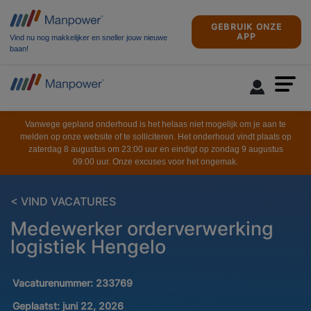
GEBRUIK ONZE
APP
Vind nu nog makkelijker en sneller jouw nieuwe
baan!
Vanwege gepland onderhoud is het helaas niet mogelijk om je aan te
melden op onze website of te solliciteren. Het onderhoud vindt plaats op
zaterdag 8 augustus om 23:00 uur en eindigt op zondag 9 augustus
09:00 uur. Onze excuses voor het ongemak.
< VIND VACATURES
Medewerker orderverwerking
logistiek Hengelo
Vacaturenummer:
233769
Geplaatst:
juni 22, 2026