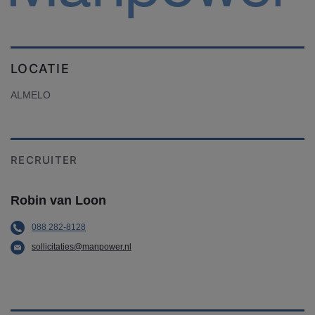
LOCATIE
ALMELO
RECRUITER
Robin van Loon
088 282-8128
sollicitaties@manpower.nl