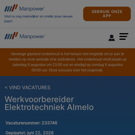
GEBRUIK ONZE
APP
Vind nu nog makkelijker en sneller jouw nieuwe
baan!
Vanwege gepland onderhoud is het helaas niet mogelijk om je aan te
melden op onze website of te solliciteren. Het onderhoud vindt plaats op
zaterdag 8 augustus om 23:00 uur en eindigt op zondag 9 augustus
09:00 uur. Onze excuses voor het ongemak.
< VIND VACATURES
Werkvoorbereider
Elektrotechniek Almelo
Vacaturenummer:
233746
Geplaatst:
juni 22, 2026