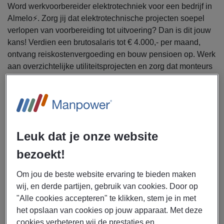
Word werkvoorbereider elektrotechniek voor een bedrijf in
Almelo⚡. Zorg jij dat elektrotechnische projecten soepel
verlopen van voorbereiding tot uitvoering? Dan is dit jouw
kans! Verdien een brutosalaris tot € 4.000,- per maand,
ontvang reiskostenvergoeding en bouw pensioen op. Werk
aan overzichtelijke utiliteitsprojecten en zorg dat monteurs
probleemloos aan de slag kunnen. Solliciteer vandaag
nog!
Uitzendbureau Manpower zoekt een werkvoorbereider
elektrotechniek voor een bedrijf in Almelo.
Leuk dat je onze website
Als werkvoorbereider elektrotechniek ga jij je bezighouden
bezoekt!
met:
Om jou de beste website ervaring te bieden maken
Voorbereiden en uitwerken van kleine
wij, en derde partijen, gebruik van cookies. Door op
utiliteitsprojecten
"Alle cookies accepteren" te klikken, stem je in met
Opstellen van materiaallijsten en werkplanningen
het opslaan van cookies op jouw apparaat. Met deze
Bestellen en controleren van elektrotechnische
cookies verbeteren wij de prestaties en