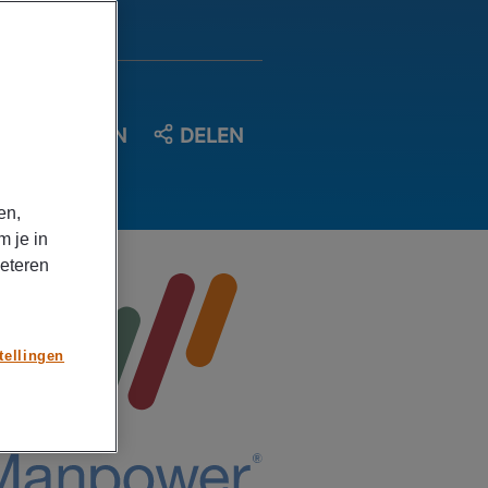
OPSLAAN
DELEN
en,
m je in
beteren
tellingen