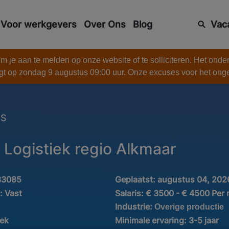
Voor werkgevers
Over Ons
Blog
Vac
 je aan te melden op onze website of te solliciteren. Het onde
gt op zondag 9 augustus 09:00 uur. Onze excuses voor het on
ES
 Logistiek regio Alkmaar
33085
Geplaatst:
augustus 04, 202
d:
Vast
Salaris:
€ 3500 - € 4500 Per
Industrie:
Overige productie
iek
Minimale ervaring:
3-5 jaar