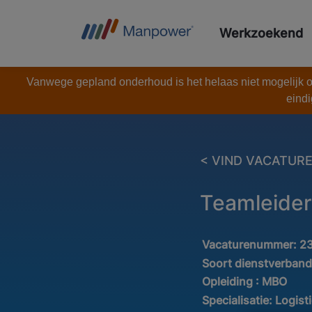
Werkzoekend
Vanwege gepland onderhoud is het helaas niet mogelijk om
eindi
< VIND VACATUR
Teamleider
Vacaturenummer:
2
Soort dienstverban
Opleiding :
MBO
Specialisatie:
Logist