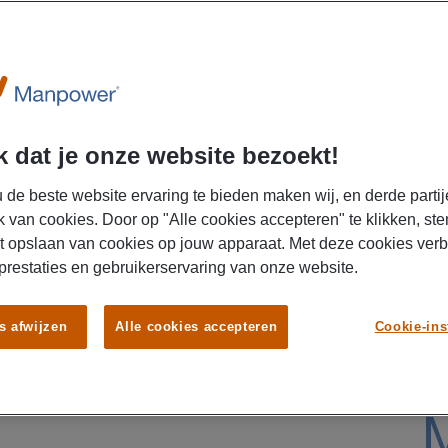
lltime
U
 dat je onze website bezoekt!
 de beste website ervaring te bieden maken wij, en derde partij
k van cookies. Door op "Alle cookies accepteren" te klikken, ste
t opslaan van cookies op jouw apparaat. Met deze cookies ver
 prestaties en gebruikerservaring van onze website.
gistiek leidinggevende en toe aan een volgende
s afwijzen
Alle cookies accepteren
Cookie-ins
aar? Voor meerdere opdrachtgevers zoekt Manpower
voor diverse leidinggevende functies met een
to per maand en goede voorwaarden. Solliciteer