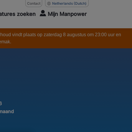
Contact
Netherlands
(Dutch)
atures zoeken
Mijn Manpower
rhoud vindt plaats op zaterdag 8 augustus om 23:00 uur en
gemak.
6
 maand