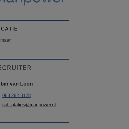
OCATIE
kmaar
ECRUITER
bin van Loon
088 282-8128
sollicitaties@manpower.nl