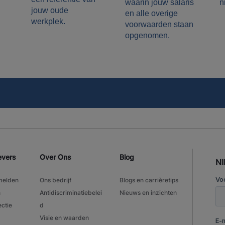
n
waarin jouw salaris
jouw oude
en alle overige
werkplek.
voorwaarden staan
opgenomen.
evers
Over Ons
Blog
N
melden
Ons bedrijf
Blogs en carrièretips
n
Antidiscriminatiebelei
Nieuws en inzichten
ectie
d
Visie en waarden