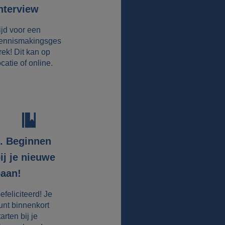
nterview
ijd voor een
ennismakingsges
rek! Dit kan op
ocatie of online.
. Beginnen
ij je nieuwe
aan!
efeliciteerd! Je
unt binnenkort
tarten bij je