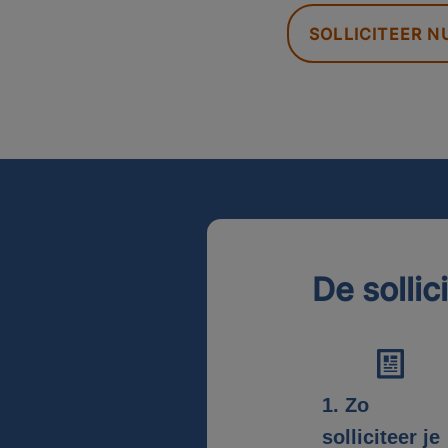
SOLLICITEER N
De sollic
1. Zo
solliciteer je