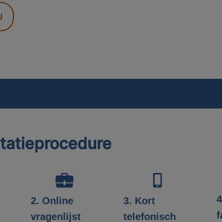
U
itatieprocedure
4
3. Kort
2. Online
f
telefonisch
vragenlijst