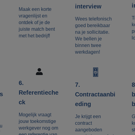
i
interview
Maak een korte
vragenlijst en
T
Wees telefonisch
ontdek of je de
k
goed bereikbaar
juiste match bent
p
na je sollicitatie.
met het bedrijf!
l
We bellen je
binnen twee
werkdagen!
6.
8
7.
Referentieche
es
b
Contractaanbi
ck
b
eding
Mogelijk vraagt
G
Je krijgt een
jouw toekomstige
k
contract
ou
werkgever nog om
s
aangeboden
een referentie van