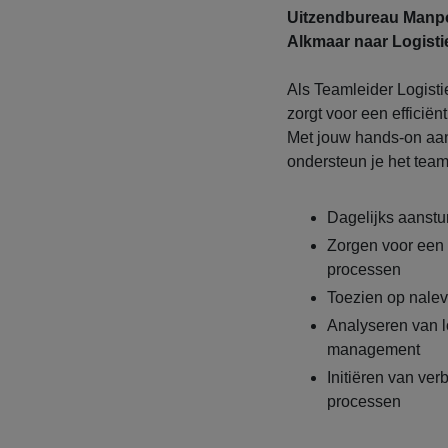
Uitzendbureau Manpow
Alkmaar naar Logisti
Als Teamleider Logistie
zorgt voor een effici
Met jouw hands-on aan
ondersteun je het team
Dagelijks aanstu
Zorgen voor een e
processen
Toezien op nalevi
Analyseren van l
management
Initiëren van ver
processen