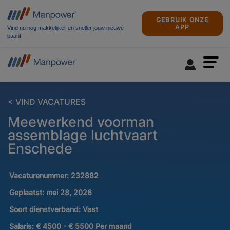
GEBRUIK ONZE
APP
Vind nu nog makkelijker en sneller jouw nieuwe
baan!
< VIND VACATURES
Meewerkend voorman
assemblage luchtvaart
Enschede
Vacaturenummer:
232882
Geplaatst:
mei 28, 2026
Soort dienstverband:
Vast
Salaris:
€ 4500 - € 5500 Per maand