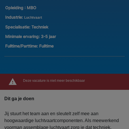
Opleiding :
MBO
Industrie:
Luchtvaart
Specialisatie:
Techniek
Minimale ervaring:
3-5 jaar
Fulltime/Parttime:
Fulltime
Deze vacature is niet meer beschikbaar
Dit ga je doen
Jij stuurt het team aan en sleutelt zelf mee aan
hoogwaardige luchtvaartcomponenten. Als meewerkend
voorman assemblage luchtvaart zorg je dat techniek,