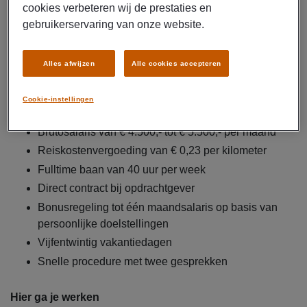
cookies verbeteren wij de prestaties en
Inwerken en begeleiden van nieuwe collega’s
gebruikerservaring van onze website.
Signaleren van knelpunten en direct bijsturen
Zorgen voor duidelijke communicatie binnen het
Alles afwijzen
Alle cookies accepteren
team
Cookie-instellingen
Dit krijg je
Brutosalaris van € 4.500,- tot € 5.500,- per maand
Reiskostenvergoeding van € 0,23 per kilometer
Fulltime baan van 40 uur per week
Direct contract bij opdrachtgever
Bonusregeling tot één maandsalaris op basis van
persoonlijke doelstellingen
Vijfentwintig vakantiedagen
Snelle procedure met twee gesprekken
Hier ga je werken