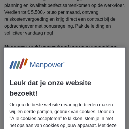
planning en kwaliteit perfect samenkomen op de werkvloer.
Verdien tot € 5.500,- bruto per maand, ontvang
reiskostenvergoeding en krijg direct een contract bij de
opdrachtgever met bonusregeling. Pak de leiding en
solliciteer vandaag nog!
Manpower zoekt meewerkend voorman assemblage
luchtvaart voor een bedrijf in Enschede.
Als meewerkend voorman assemblage luchtvaart ga jij je
bezighouden met de volgende werkzaamheden:
Leuk dat je onze website
Aansturen en begeleiden van een team van vijf tot
tien monteurs
bezoekt!
Meewerken aan technische assemblage en
demontage
Om jou de beste website ervaring te bieden maken
Verdelen en plannen van dagelijkse werkzaamheden
wij, en derde partijen, gebruik van cookies. Door op
"Alle cookies accepteren" te klikken, stem je in met
Bewaken van kwaliteit, veiligheid en voortgang
het opslaan van cookies op jouw apparaat. Met deze
Fungeren als eerste aanspreekpunt op de werkvloer