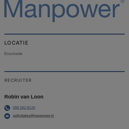
LOCATIE
Enschede
RECRUITER
Robin van Loon
088 282-8128
sollicitaties@manpower.nl