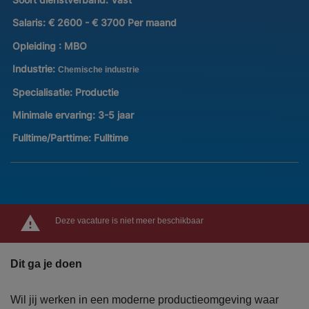
Salaris:
€ 2600 - € 3700 Per maand
Opleiding :
MBO
Industrie:
Chemische industrie
Specialisatie:
Productie
Minimale ervaring:
3-5 jaar
Fulltime/Parttime:
Fulltime
Deze vacature is niet meer beschikbaar
Dit ga je doen
Wil jij werken in een moderne productieomgeving waar