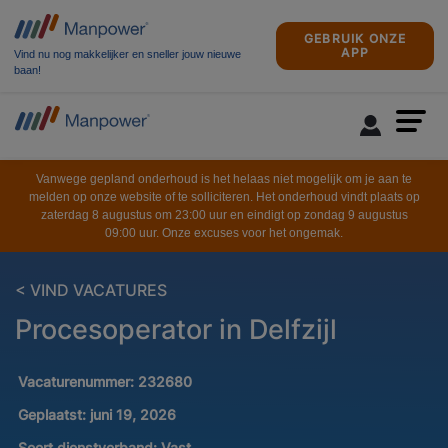
GEBRUIK ONZE
APP
Vind nu nog makkelijker en sneller jouw nieuwe
baan!
Vanwege gepland onderhoud is het helaas niet mogelijk om je aan te
melden op onze website of te solliciteren. Het onderhoud vindt plaats op
zaterdag 8 augustus om 23:00 uur en eindigt op zondag 9 augustus
09:00 uur. Onze excuses voor het ongemak.
< VIND VACATURES
Procesoperator in Delfzijl
Vacaturenummer:
232680
Geplaatst:
juni 19, 2026
Soort dienstverband:
Vast