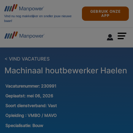
GEBRUIK ONZE
APP
Vind nu nog makkelijker en sneller jouw nieuwe
baan!
< VIND VACATURES
Machinaal houtbewerker Haelen
Vacaturenummer:
230991
Geplaatst:
mei 06, 2026
Soort dienstverband:
Vast
Opleiding :
VMBO / MAVO
Specialisatie:
Bouw