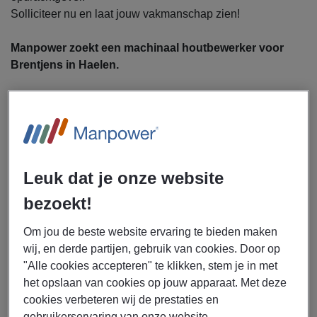
Solliciteer nu en laat jouw vakmanschap zien!
Manpower zoekt een machinaal houtbewerker voor
Brentjens in Haelen.
Je gaat werken in een volledig vernieuwd high-end
bewerkingscentrum met machines uit het topsegment. Jij
produceert unieke maatwerkproducten voor uiteenlopende
klanten en zorgt ervoor dat elk product aan de hoogste
eisen voldoet. In deze rol combineer je vakmanschap met
Leuk dat je onze website
verantwoordelijkheid: je bent een belangrijke speler
bezoekt!
binnen de afdeling en denkt mee over optimalisatie. Jouw
werkzaamheden:
Om jou de beste website ervaring te bieden maken
Machinale hout- en plaatbewerking met o.a.
wij, en derde partijen, gebruik van cookies. Door op
opdeelzaag, 5-assige CNC-nesting machine, 4-
"Alle cookies accepteren" te klikken, stem je in met
zijdige schaaf en Hundegger SpeedCut
het opslaan van cookies op jouw apparaat. Met deze
Bewerken van maatwerkproducten, variërend van
cookies verbeteren wij de prestaties en
HSB-frames tot luxe interieurpanelen
gebruikerservaring van onze website.