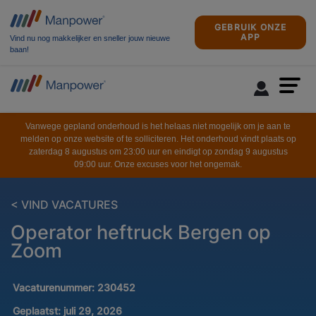
GEBRUIK ONZE
APP
Vind nu nog makkelijker en sneller jouw nieuwe
baan!
Vanwege gepland onderhoud is het helaas niet mogelijk om je aan te
melden op onze website of te solliciteren. Het onderhoud vindt plaats op
zaterdag 8 augustus om 23:00 uur en eindigt op zondag 9 augustus
09:00 uur. Onze excuses voor het ongemak.
< VIND VACATURES
Operator heftruck Bergen op
Zoom
Vacaturenummer:
230452
Geplaatst:
juli 29, 2026