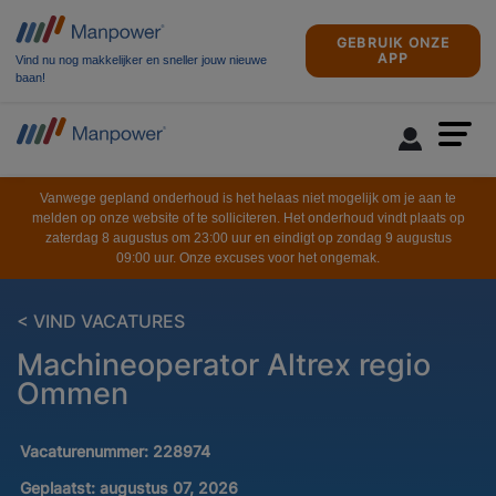
GEBRUIK ONZE
APP
Vind nu nog makkelijker en sneller jouw nieuwe
baan!
Vanwege gepland onderhoud is het helaas niet mogelijk om je aan te
melden op onze website of te solliciteren. Het onderhoud vindt plaats op
zaterdag 8 augustus om 23:00 uur en eindigt op zondag 9 augustus
09:00 uur. Onze excuses voor het ongemak.
< VIND VACATURES
Machineoperator Altrex regio
Ommen
Vacaturenummer:
228974
Geplaatst:
augustus 07, 2026