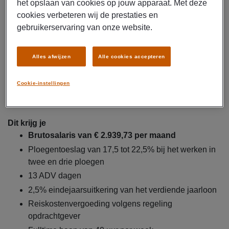
het opslaan van cookies op jouw apparaat. Met deze
correct in de machine geplaatst worden
cookies verbeteren wij de prestaties en
Controleren of de producten voldoen aan de
gebruikerservaring van onze website.
geldende veiligheidsnormen aan de hand van
controleformulieren
Alles afwijzen
Alle cookies accepteren
Afwijkingen melden bij de teamleider en eventueel
corrigerende acties ondernemen
Cookie-instellingen
Onderhouden van de machines door schoon te
maken en eenvoudig montagewerk uit te voeren
Dit krijg je
Brutosalaris van € 2.939,73 per maand
Ploegentoeslag van 17,5 tot 22,5% bij het werken in
twee en drie ploegen
13 ADV dagen
2,5% eindejaarsuitkering van het verdiende jaarloon
Reiskostenvergoeding volgens regeling
opdrachtgever