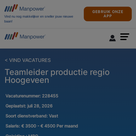
GEBRUIK ONZE
APP
Vind nu nog makkelijker en sneller jouw nieuwe
baan!
< VIND VACATURES
Teamleider productie regio
Hoogeveen
Vacaturenummer:
228455
Geplaatst:
juli 28, 2026
Soort dienstverband:
Vast
Salaris:
€ 3500 - € 4500 Per maand