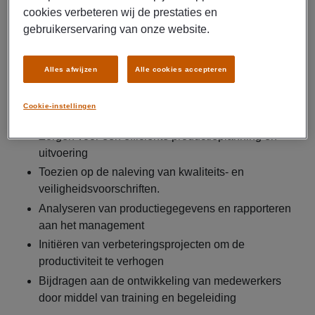
cookies verbeteren wij de prestaties en
de gestelde kwaliteitsnormen worden behaald. Je hebt een
gebruikerservaring van onze website.
hands-on mentaliteit en bent een echte motivator voor je
team.
Taken en verantwoordelijkheden:
Alles afwijzen
Alle cookies accepteren
Dagelijks aansturen en coachen van een
Cookie-instellingen
productieteam
Zorgen voor een efficiënte productieplanning en -
uitvoering
Toezien op de naleving van kwaliteits- en
veiligheidsvoorschriften.
Analyseren van productiegegevens en rapporteren
aan het management
Initiëren van verbeteringsprojecten om de
productiviteit te verhogen
Bijdragen aan de ontwikkeling van medewerkers
door middel van training en begeleiding