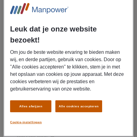
🧼 Lekker fysiek bezig zijn in de buitenlucht? En ook nog €
16,46 per uur verdienen? Dan is dit de parttime baan voor
jou! Als medewerker schoonmaak & onderhoud werk je 2
dagen per week op een vaste locatie in Enkhuizen. Ideaal
Leuk dat je onze website
te combineren met je privéleven of een andere baan. Je
bezoekt!
krijgt reiskostenvergoeding, pensioenopbouw en werkt
lekker zelfstandig in de frisse lucht. Klinkt goed? Solliciteer
Om jou de beste website ervaring te bieden maken
direct!
wij, en derde partijen, gebruik van cookies. Door op
"Alle cookies accepteren" te klikken, stem je in met
Uitzendbureau Manpower zoekt een medewerker
het opslaan van cookies op jouw apparaat. Met deze
schoonmaak & onderhoud voor Syngenta in
cookies verbeteren wij de prestaties en
Enkhuizen.
gebruikerservaring van onze website.
Jij zorgt ervoor dat het terrein en de kassen er altijd netjes
en verzorgd bij liggen. Je taken zijn onder andere:
Alles afwijzen
Alle cookies accepteren
Ophalen en scheiden van afval (plastic, groen,
papier, overig) ♻️
Cookie-instellingen
Leegmaken van afvalbakken in containers en