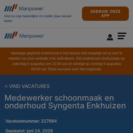
GEBRUIK ONZE
APP
Vind nu nog makkelijker en sneller jouw nieuwe
baan!
Vanwege gepland onderhoud is het helaas niet mogelijk om je aan te
melden op onze website of te solliciteren. Het onderhoud vindt plaats op
zaterdag 8 augustus om 23:00 uur en eindigt op zondag 9 augustus
09:00 uur. Onze excuses voor het ongemak.
< VIND VACATURES
Medewerker schoonmaak en
onderhoud Syngenta Enkhuizen
Vacaturenummer:
227984
Geplaatst:
juni 24, 2026