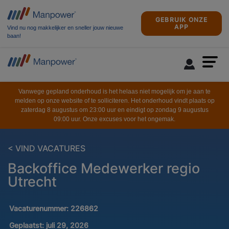
GEBRUIK ONZE
APP
Vind nu nog makkelijker en sneller jouw nieuwe
baan!
Vanwege gepland onderhoud is het helaas niet mogelijk om je aan te
melden op onze website of te solliciteren. Het onderhoud vindt plaats op
zaterdag 8 augustus om 23:00 uur en eindigt op zondag 9 augustus
09:00 uur. Onze excuses voor het ongemak.
< VIND VACATURES
Backoffice Medewerker regio
Utrecht
Vacaturenummer:
226862
Geplaatst:
juli 29, 2026