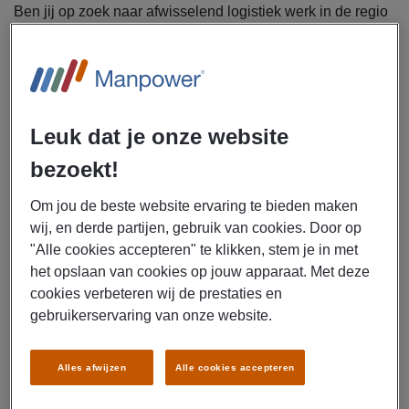
Ben jij op zoek naar afwisselend logistiek werk in de regio
Klazienaveen? Manpower zoekt regelmatig logistiek
medewerkers, orderpickers en heftruckchauffeurs voor
verschillende bedrijven. Je werkt in dagdienst of
ploegendienst en leert steeds bij. Denk aan orders
verzamelen, laden en lossen en het magazijn op orde
Leuk dat je onze website
houden. Nog geen heftruckcertificaat? Geen probleem, die
bezoekt!
kun je gratis via Manpower behalen. Een mooie kans om
jezelf te ontwikkelen!
Om jou de beste website ervaring te bieden maken
wij, en derde partijen, gebruik van cookies. Door op
Uitzendbureau Manpower is voor diverse bedrijven in
"Alle cookies accepteren" te klikken, stem je in met
de regio Klazienaveen op zoek naar medewerkers
het opslaan van cookies op jouw apparaat. Met deze
logistiek.
cookies verbeteren wij de prestaties en
gebruikerservaring van onze website.
Als logistiek medewerker ga jij je bezighouden met de
volgende werkzaamheden:
Verplaatsen, laden en lossen van goederen
Alles afwijzen
Alle cookies accepteren
Werken met pakbonnen en scanners