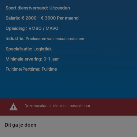
Soort dienstverband:
Uitzenden
Salaris:
€ 2800 - € 3600 Per maand
Opleiding :
VMBO / MAVO
Industrie:
Produceren van metaalproducten
Specialisatie:
Logistiek
Minimale ervaring:
0-1 jaar
Fulltime/Parttime:
Fulltime
Deze vacature is niet meer beschikbaar
Dit ga je doen