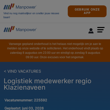
GEBRUIK ONZE
APP
Vind nu nog makkelijker en sneller jouw nieuwe
baan!
Vanwege gepland onderhoud is het helaas niet mogelijk om je aan te
melden op onze website of te solliciteren. Het onderhoud vindt plaats op
zaterdag 8 augustus om 23:00 uur en eindigt op zondag 9 augustus
09:00 uur. Onze excuses voor het ongemak.
< VIND VACATURES
Logistiek medewerker regio
Klazienaveen
Vacaturenummer:
225592
Geplaatst:
juni 03, 2026