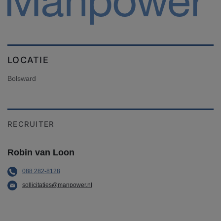
LOCATIE
Bolsward
RECRUITER
Robin van Loon
088 282-8128
sollicitaties@manpower.nl