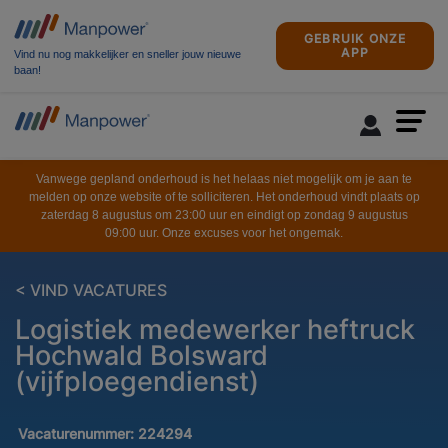
GEBRUIK ONZE
APP
Vind nu nog makkelijker en sneller jouw nieuwe
baan!
Vanwege gepland onderhoud is het helaas niet mogelijk om je aan te
melden op onze website of te solliciteren. Het onderhoud vindt plaats op
zaterdag 8 augustus om 23:00 uur en eindigt op zondag 9 augustus
09:00 uur. Onze excuses voor het ongemak.
< VIND VACATURES
Logistiek medewerker heftruck
Hochwald Bolsward
(vijfploegendienst)
Vacaturenummer:
224294