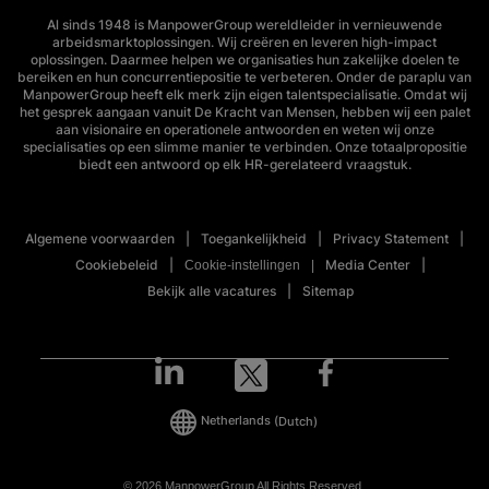
Al sinds 1948 is ManpowerGroup wereldleider in vernieuwende
arbeidsmarktoplossingen. Wij creëren en leveren high-impact
oplossingen. Daarmee helpen we organisaties hun zakelijke doelen te
bereiken en hun concurrentiepositie te verbeteren. Onder de paraplu van
ManpowerGroup heeft elk merk zijn eigen talentspecialisatie. Omdat wij
het gesprek aangaan vanuit De Kracht van Mensen, hebben wij een palet
aan visionaire en operationele antwoorden en weten wij onze
specialisaties op een slimme manier te verbinden. Onze totaalpropositie
biedt een antwoord op elk HR-gerelateerd vraagstuk.
Algemene voorwaarden
Toegankelijkheid
Privacy Statement
Cookiebeleid
Media Center
Cookie-instellingen
Bekijk alle vacatures
Sitemap
Netherlands
(Dutch)
© 2026 ManpowerGroup All Rights Reserved.