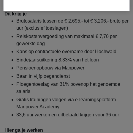
Dit krijg je
Brutosalaris tussen de € 2.695,- tot € 3.206,- bruto per
uur (exclusief toeslagen)
Reiskostenvergoeding van maximaal € 7,70 per
gewerkte dag
Kans op contractuele overname door Hochwald
Eindejaarsuitkering 8.33% van het loon
Pensioenopbouw via Manpower
Baan in vijfploegendienst
Ploegentoeslag van 31% bovenop het genoemde
salaris
Gratis trainingen volgen via e-learningsplatform
Manpower Academy
33,6 uur werken en uitbetaald krijgen voor 36 uur
Hier ga je werken