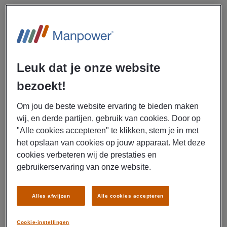
Een afwisselende logistieke baan in vijfploegen wacht op
jou! Als logistiek medewerker heftruck zorg je voor het
laden en lossen van vrachtwagens en houd je het
magazijn netjes en georganiseerd. Je verdient tot € 3.206,-
Leuk dat je onze website
bruto per maand exclusief toeslag, krijgt een goede
reiskostenvergoeding en een mooie eindejaarsuitkering.
bezoekt!
Klaar voor een nieuwe uitdaging? Solliciteer nu!
Om jou de beste website ervaring te bieden maken
Uitzendbureau Manpower zoekt per direct meerdere
wij, en derde partijen, gebruik van cookies. Door op
logistiek medewerkers heftruck (vijfploegendienst)
"Alle cookies accepteren" te klikken, stem je in met
voor Hochwald in Bolsward.
het opslaan van cookies op jouw apparaat. Met deze
cookies verbeteren wij de prestaties en
Als logistiek medewerker heftruck zorg je ervoor dat alles
gebruikerservaring van onze website.
in het magazijn en de productie soepel verloopt. Je laadt
en lost vrachtwagens met de heftruck en plaatst
Alles afwijzen
Alle cookies accepteren
binnenkomende goederen op de juiste locatie. Daarnaast
voorzie je de productie van de benodigde materialen en
Cookie-instellingen
breng je de afgewerkte producten naar het magazijn.