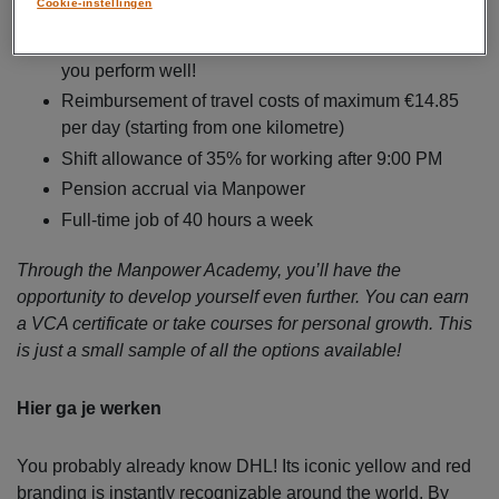
Cookie-instellingen
Temporary contract through Manpower, with the
possibility of a permanent contract with DHL when
you perform well!
Reimbursement of travel costs of maximum €14.85
per day (starting from one kilometre)
Shift allowance of 35% for working after 9:00 PM
Pension accrual via Manpower
Full-time job of 40 hours a week
Through the Manpower Academy, you’ll have the
opportunity to develop yourself even further. You can earn
a VCA certificate or take courses for personal growth. This
is just a small sample of all the options available!
Hier ga je werken
You probably already know DHL! Its iconic yellow and red
branding is instantly recognizable around the world. By