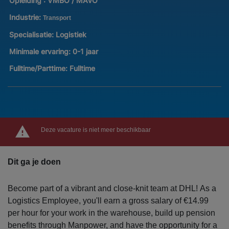
Opleiding :
VMBO / MAVO
Industrie:
Transport
Specialisatie:
Logistiek
Minimale ervaring:
0-1 jaar
Fulltime/Parttime:
Fulltime
Deze vacature is niet meer beschikbaar
Dit ga je doen
Become part of a vibrant and close-knit team at DHL! As a
Logistics Employee, you'll earn a gross salary of €14.99
per hour for your work in the warehouse, build up pension
benefits through Manpower, and have the opportunity for a