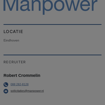
LOCATIE
Eindhoven
RECRUITER
Robert Crommelin
088 282-8128
sollicitaties@manpower.nl