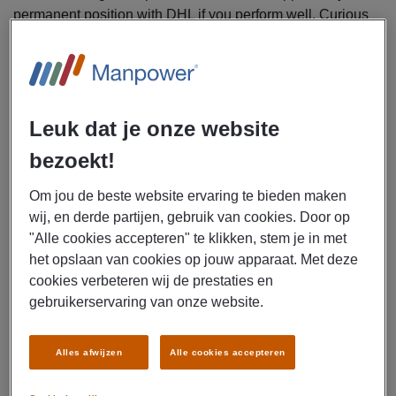
permanent position with DHL if you perform well. Curious
about this role? Read the full job description and apply
today!
Manpower is looking for multiple Logistics Employees
for DHL in Eindhoven.
Leuk dat je onze website
bezoekt!
As a logistics employee, you will be responsible for the
following tasks:
Om jou de beste website ervaring te bieden maken
Picking and preparing orders for shipment
wij, en derde partijen, gebruik van cookies. Door op
Processing goods and products using a hand
"Alle cookies accepteren" te klikken, stem je in met
scanner
het opslaan van cookies op jouw apparaat. Met deze
Sorting incoming goods
cookies verbeteren wij de prestaties en
Entering data into various automated systems
gebruikerservaring van onze website.
Assisting with various warehouse and packing tasks
Alles afwijzen
Alle cookies accepteren
What's in it for you
Gross salary of €14.99 per hour