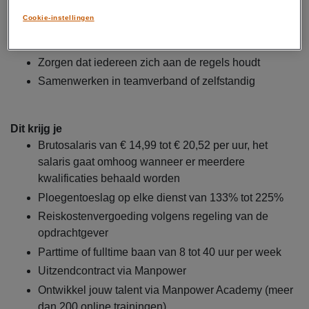
Taggen van materialen met RFID
Cookie-instellingen
Volgen van bedrijfsrichtlijnen voor veiligheid en
netheid
Zorgen dat iedereen zich aan de regels houdt
Samenwerken in teamverband of zelfstandig
Dit krijg je
Brutosalaris van € 14,99 tot € 20,52 per uur, het
salaris gaat omhoog wanneer er meerdere
kwalificaties behaald worden
Ploegentoeslag op elke dienst van 133% tot 225%
Reiskostenvergoeding volgens regeling van de
opdrachtgever
Parttime of fulltime baan van 8 tot 40 uur per week
Uitzendcontract via Manpower
Ontwikkel jouw talent via Manpower Academy (meer
dan 200 online trainingen)