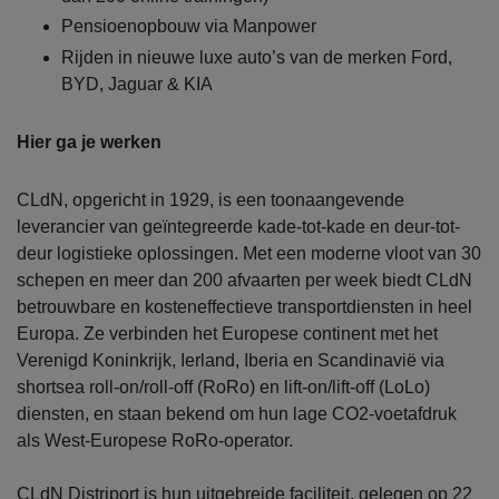
Pensioenopbouw via Manpower
Rijden in nieuwe luxe auto’s van de merken Ford,
BYD, Jaguar & KIA
Hier ga je werken
CLdN, opgericht in 1929, is een toonaangevende
leverancier van geïntegreerde kade-tot-kade en deur-tot-
deur logistieke oplossingen. Met een moderne vloot van 30
schepen en meer dan 200 afvaarten per week biedt CLdN
betrouwbare en kosteneffectieve transportdiensten in heel
Europa. Ze verbinden het Europese continent met het
Verenigd Koninkrijk, Ierland, Iberia en Scandinavië via
shortsea roll-on/roll-off (RoRo) en lift-on/lift-off (LoLo)
diensten, en staan bekend om hun lage CO2-voetafdruk
als West-Europese RoRo-operator.
CLdN Distriport is hun uitgebreide faciliteit, gelegen op 22