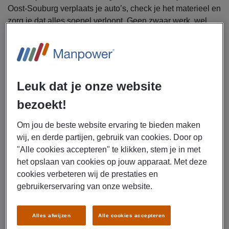
Oost-Souburg verplaats je auto’s, check je het materieel en
zorg je dat alles soepel verloopt. Geen zwaar werk, wel
een bruto-uurloon tot € 20,52. Rij jij binnenkort in stijl?
Solliciteer nu!
Uitzendbureau Manpower zoekt meerdere auto
verplaatsers voor CLdN in de regio van Vlissingen-
Leuk dat je onze website
Oost
bezoekt!
Let op! De exacte locatie is Ritthem (Vlissingen). En deze
Om jou de beste website ervaring te bieden maken
vacature is op oproepbasis.
wij, en derde partijen, gebruik van cookies. Door op
"Alle cookies accepteren" te klikken, stem je in met
Als auto verplaatser ga jij je bezig houden met de
het opslaan van cookies op jouw apparaat. Met deze
volgende werkzaamheden:
cookies verbeteren wij de prestaties en
Verplaatsen van voertuigen en rollend materieel
gebruikerservaring van onze website.
Laden en lossen van voertuigen
Controleren van voertuigen en materialen op schade
Alles afwijzen
Alle cookies accepteren
en compleetheid