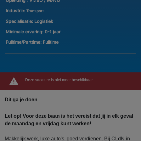
Opleiding :
VMBO / MAVO
Industrie:
Transport
Specialisatie:
Logistiek
Minimale ervaring:
0-1 jaar
Fulltime/Parttime:
Fulltime
Deze vacature is niet meer beschikbaar
Dit ga je doen
Let op! Voor deze baan is het vereist dat jij in elk geval
de maandag en vrijdag kunt werken!
Makkelijk werk, luxe auto's, goed verdienen. Bij CLdN in