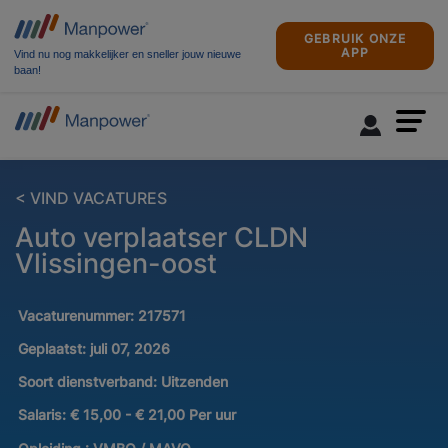
GEBRUIK ONZE
APP
Vind nu nog makkelijker en sneller jouw nieuwe
baan!
< VIND VACATURES
Auto verplaatser CLDN
Vlissingen-oost
Vacaturenummer:
217571
Geplaatst:
juli 07, 2026
Soort dienstverband:
Uitzenden
Salaris:
€ 15,00 - € 21,00 Per uur