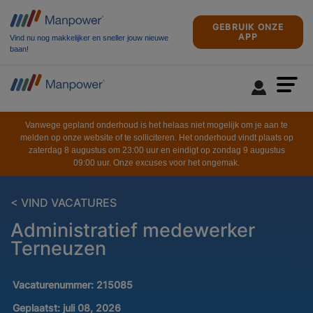
GEBRUIK ONZE
APP
Vind nu nog makkelijker en sneller jouw nieuwe
baan!
Vanwege gepland onderhoud is het helaas niet mogelijk om je aan te
melden op onze website of te solliciteren. Het onderhoud vindt plaats op
zaterdag 8 augustus om 23:00 uur en eindigt op zondag 9 augustus
09:00 uur. Onze excuses voor het ongemak.
< VIND VACATURES
Administratief medewerker
Terneuzen
Vacaturenummer:
215085
Geplaatst:
juli 08, 2026