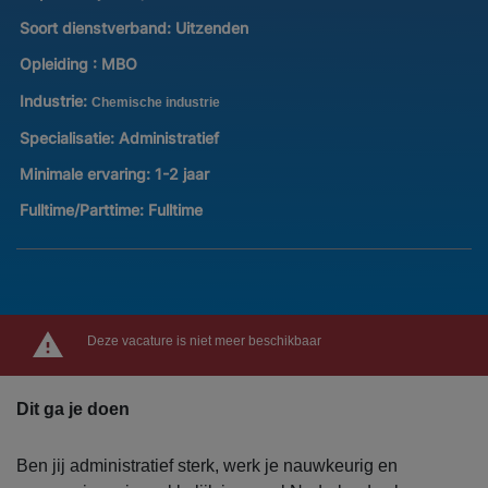
Soort dienstverband:
Uitzenden
Opleiding :
MBO
Industrie:
Chemische industrie
Specialisatie:
Administratief
Minimale ervaring:
1-2 jaar
Fulltime/Parttime:
Fulltime
Deze vacature is niet meer beschikbaar
Dit ga je doen
Ben jij administratief sterk, werk je nauwkeurig en