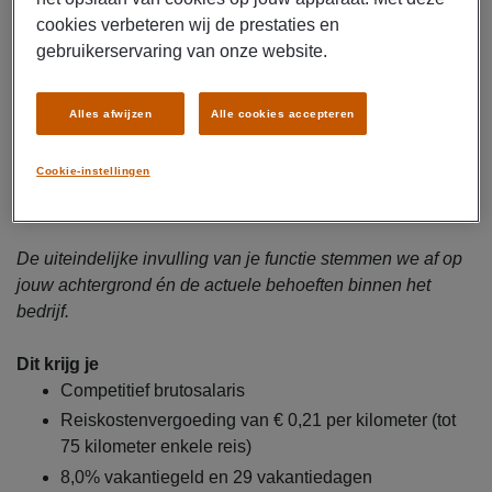
documentbeheer, gegevensinvoer en rapportages
cookies verbeteren wij de prestaties en
Ondersteunen van teams en afdelingen bij dagelijkse
gebruikerservaring van onze website.
werkactiviteiten en het organiseren van processen
Beheren en analyseren van gegevens in
Alles afwijzen
Alle cookies accepteren
verschillende systemen en zorgen voor
nauwkeurigheid en volledigheid
Cookie-instellingen
Ondersteunen bij kostenramingen, overzichten en
analyses
De uiteindelijke invulling van je functie stemmen we af op
jouw achtergrond én de actuele behoeften binnen het
bedrijf.
Dit krijg je
Competitief brutosalaris
Reiskostenvergoeding van € 0,21 per kilometer (tot
75 kilometer enkele reis)
8,0% vakantiegeld en 29 vakantiedagen