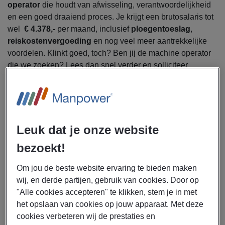
operator
die houdt van afwisseling, verantwoordelijkheid
en een goed draaiend proces. Je krijgt een brutosalaris tot
wel
€ 4.378,-
per maand, inclusief
ploegentoeslag
,
reiskostenvergoeding
en nog veel meer aantrekkelijke
voordelen. Klinkt goed, toch? Ben jij de machine operator
die we zoeken? Lees dan snel verder en solliciteer
vandaag nog!
Manpower zoekt voor Frisia Zout in Harlingen een
machine operator.
Leuk dat je onze website
Als
machine operator
ga jij je bezighouden met de
bezoekt!
volgende werkzaamheden:
Controleren en bijsturen van het proces
Om jou de beste website ervaring te bieden maken
Produceren van (on) gedroogd zout
wij, en derde partijen, gebruik van cookies. Door op
Bedienen, controleren en bijregelen van het gehele
"Alle cookies accepteren" te klikken, stem je in met
productieproces
het opslaan van cookies op jouw apparaat. Met deze
Uitvoeren van onderhouds- en
cookies verbeteren wij de prestaties en