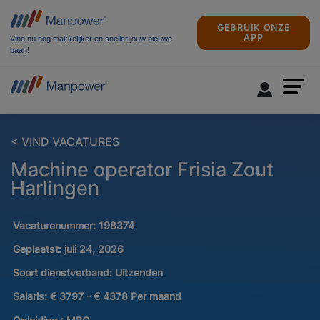
GEBRUIK ONZE
APP
Vind nu nog makkelijker en sneller jouw nieuwe
baan!
< VIND VACATURES
Machine operator Frisia Zout
Harlingen
Vacaturenummer:
198374
Geplaatst:
juli 24, 2026
Soort dienstverband:
Uitzenden
Salaris:
€ 3797 - € 4378 Per maand