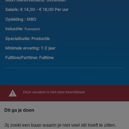
Salaris:
€ 14,00 - € 18,00 Per uur
Opleiding :
MBO
Industrie:
Transport
Specialisatie:
Productie
Minimale ervaring:
1-2 jaar
Fulltime/Parttime:
Fulltime
Deze vacature is niet meer beschikbaar
Dit ga je doen
Jij zoekt een baan waarin je niet veel stil hoeft te zitten.