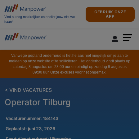
GEBRUIK ONZE
APP
Vind nu nog makkelijker en sneller jouw nieuwe
baan!
Vanwege gepland onderhoud is het helaas niet mogelijk om je aan te
melden op onze website of te solliciteren. Het onderhoud vindt plaats op
zaterdag 8 augustus om 23:00 uur en eindigt op zondag 9 augustus
09:00 uur. Onze excuses voor het ongemak.
< VIND VACATURES
Operator Tilburg
Vacaturenummer:
184143
Geplaatst:
juni 23, 2026
Soort dienstverband:
Uitzenden