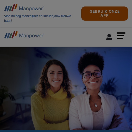
GEBRUIK ONZE
APP
Vind nu nog makkelijker en sneller jouw nieuwe
baan!