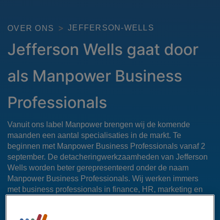
JEFFERSON-WELLS
OVER ONS
Jefferson Wells gaat door
als Manpower Business
Professionals
Vanuit ons label Manpower brengen wij de komende
maanden een aantal specialisaties in de markt. Te
beginnen met Manpower Business Professionals vanaf 2
september. De detacheringwerkzaamheden van Jefferson
Wells worden beter gerepresenteerd onder de naam
Manpower Business Professionals. Wij werken immers
met business professionals in finance, HR, marketing en
sales.