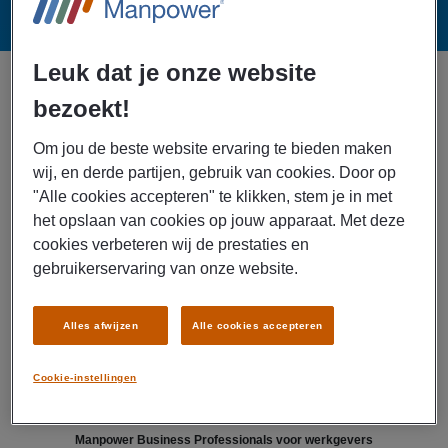
Leuk dat je onze website
bezoekt!
Manpower Business Professionals voor werknemers
Om jou de beste website ervaring te bieden maken
wij, en derde partijen, gebruik van cookies. Door op
Met dit sublabel focussen we ons op hoogopgeleide finance, HR- en
"Alle cookies accepteren" te klikken, stem je in met
het opslaan van cookies op jouw apparaat. Met deze
marketing & sales professionals, die we koppelen aan de mooiste en
cookies verbeteren wij de prestaties en
grootste bedrijven. Dat doen we vooral via detachering, maar ook via
gebruikerservaring van onze website.
bemiddeling met zzp’ers en vaste posities in diverse sectoren. Als Manpower
Business Professional heb je de beste begeleiding. Wij ondersteunen jou
Alles afwijzen
Alle cookies accepteren
non-stop in je carrière.
Cookie-instellingen
Manpower Business Professionals voor werkgevers