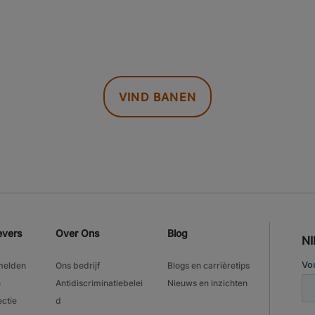
VIND BANEN
evers
Over Ons
Blog
N
melden
Ons bedrijf
Blogs en carrièretips
n
Antidiscriminatiebelei
Nieuws en inzichten
ectie
d