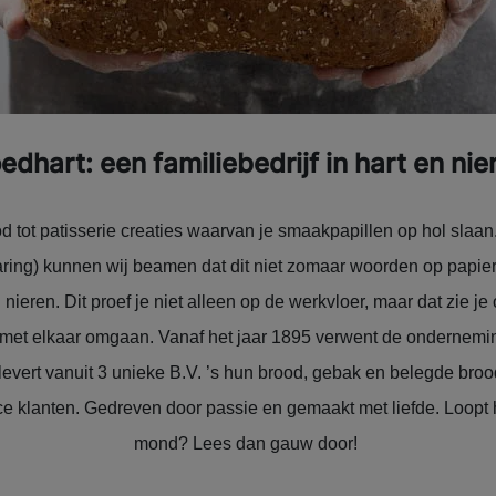
edhart: een familiebedrijf in hart en nie
od tot patisserie creaties waarvan je smaakpapillen op hol slaan.
varing) kunnen wij beamen dat dit niet zomaar woorden op papier
en nieren. Dit proef je niet alleen op de werkvloer, maar dat zie j
met elkaar omgaan. Vanaf het jaar 1895 verwent de ondernemin
levert vanuit 3 unieke B.V. ’s hun brood, gebak en belegde brood
ce klanten. Gedreven door passie en gemaakt met liefde. Loopt h
mond? Lees dan gauw door!