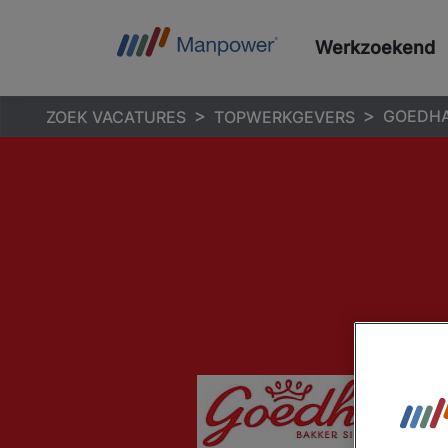
Werkzoekend
GOEDH
ZOEK VACATURES
TOPWERKGEVERS