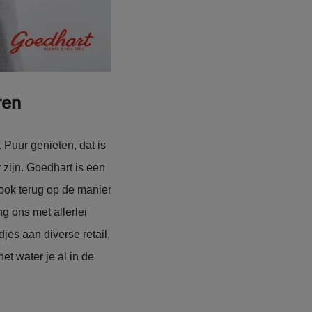
ren
 Puur genieten, dat is
 zijn. Goedhart is een
e ook terug op de manier
g ons met allerlei
jes aan diverse retail,
et water je al in de