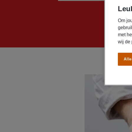
Leuk
Om jou
gebrui
met he
wij de
Alle