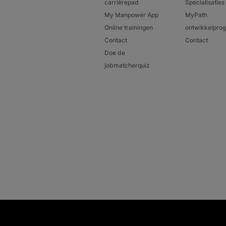
carrièrepad
Specialisaties
My Manpower App
MyPath
Online trainingen
ontwikkelpr
Contact
Contact
Doe de
jobmatcherquiz