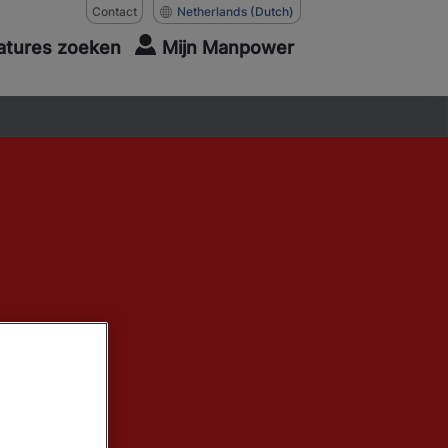
Contact
Netherlands
(Dutch)
atures zoeken
Mijn Manpower
bij Goedhart
ijke
even) krijg