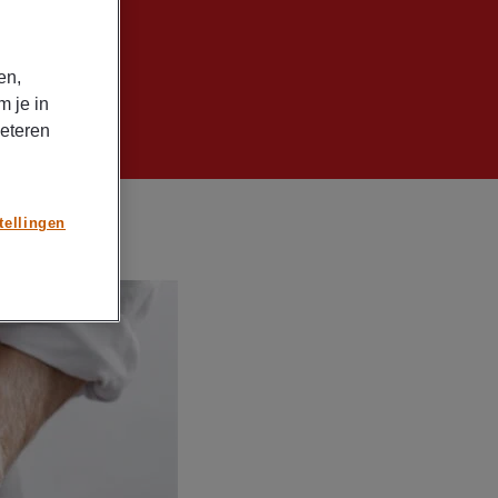
en,
m je in
beteren
tellingen