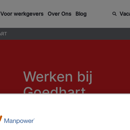
Voor werkgevers
Over Ons
Blog
Vac
ART
Werken bij
Goedhart
Van de lekkerste taarten tot het meest verse brood: 
wordt het met veel liefde gemaakt. Naast deze heerl
werkomgeving (waar je elke dag gratis taart kunt pro