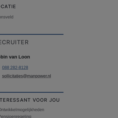
OCATIE
onsveld
ECRUITER
bin van Loon
088 282-8128
sollicitaties@manpower.nl
NTERESSANT VOOR JOU
Ontwikkelmogelijkheden
Pensioenregeling