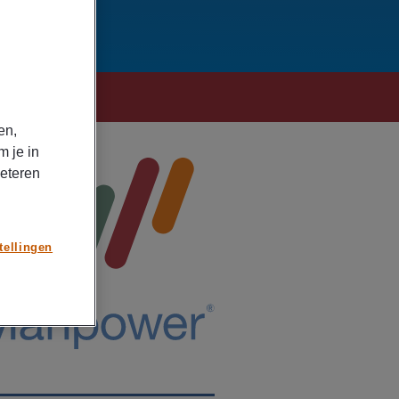
en,
m je in
beteren
tellingen