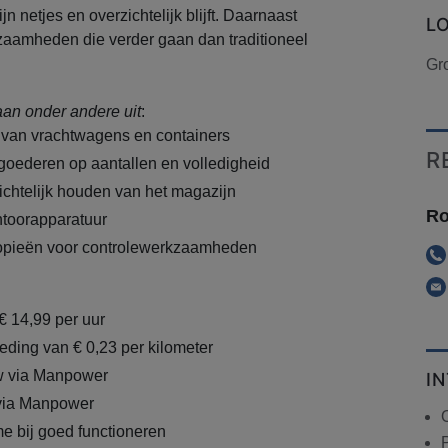
n netjes en overzichtelijk blijft. Daarnaast
L
kzaamheden die verder gaan dan traditioneel
Gr
n onder andere uit
:
 van vrachtwagens en containers
R
goederen op aantallen en volledigheid
chtelijk houden van het magazijn
Ro
ntoorapparatuur
opieën voor controlewerkzaamheden
€ 14,99 per uur
ding van € 0,23 per kilometer
 via Manpower
I
 via Manpower
 bij goed functioneren