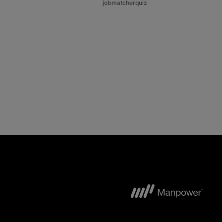
jobmatcherquiz