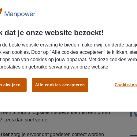
 dat je onze website bezoekt!
 de beste website ervaring te bieden maken wij, en derde partij
k van cookies. Door op "Alle cookies accepteren" te klikken, ste
t opslaan van cookies op jouw apparaat. Met deze cookies ver
 prestaties en gebruikerservaring van onze website.
zig en zoek je een logistieke functie met
mheden? Voor een bedrijf in
Gronsveld
zijn wij op
s afwijzen
Alle cookies accepteren
Cookie-ins
iek Medewerker
die zich voor langere tijd wil
 vak. Je start met een uitgebreid inwerktraject van
 zodat je alle processen goed leert kennen.
ot een allround logistiek medewerker met een breed
? Lees dan snel verder.
rker
zorg je ervoor dat goederen correct worden