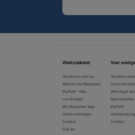
Werkzoekend
Voor werkg
Vacatures voor jou
Vacature aan
Werken via Manpower
Onze dienste
MyPath - Mijn
Werving & sel
carrièrepad
Specialisaties
My Manpower App
MyPath
Online trainingen
ontwikkelpr
Contact
Contact
Doe de