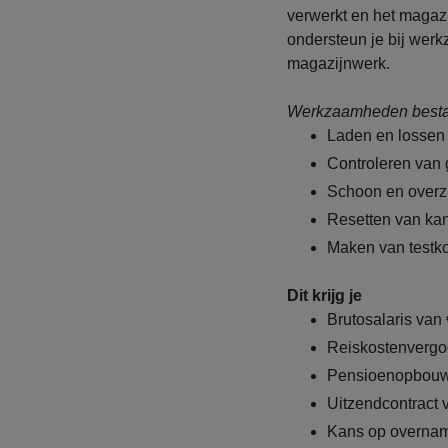
verwerkt en het magazij
ondersteun je bij wer
magazijnwerk.
Werkzaamheden bestaa
Laden en lossen
Controleren van 
Schoon en overzi
Resetten van ka
Maken van testk
Dit krijg je
Brutosalaris van 
Reiskostenvergoe
Pensioenopbouw
Uitzendcontract
Kans op overname