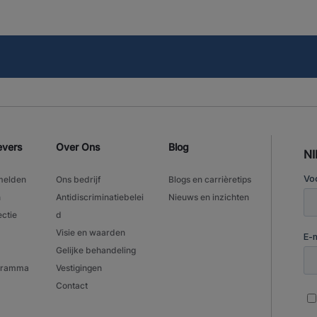
evers
Over Ons
Blog
N
melden
Ons bedrijf
Blogs en carrièretips
n
Antidiscriminatiebelei
Nieuws en inzichten
ectie
d
Visie en waarden
Gelijke behandeling
ogramma
Vestigingen
Contact