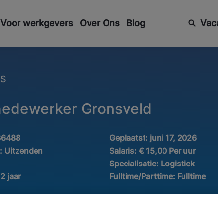
Voor werkgevers
Over Ons
Blog
Vac
ES
medewerker Gronsveld
36488
Geplaatst:
juni 17, 2026
d:
Uitzenden
Salaris:
€ 15,00 Per uur
Specialisatie:
Logistiek
-2 jaar
Fulltime/Parttime:
Fulltime