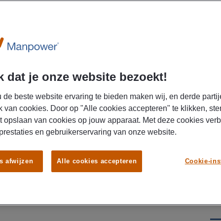
 dat je onze website bezoekt!
 de beste website ervaring te bieden maken wij, en derde partij
k van cookies. Door op "Alle cookies accepteren" te klikken, ste
t opslaan van cookies op jouw apparaat. Met deze cookies ver
technische omgeving waar geen dag hetzelfde is?
 prestaties en gebruikerservaring van onze website.
stiek medewerker stuur je het logistieke team aan
timale goederenstroom. Dankzij jouw inzet zijn
t juiste moment op de juiste plek beschikbaar voor
s afwijzen
Alle cookies accepteren
Cookie-ins
ent daarmee tot € 4.000,- bruto per maand, ontvangt
 gaat direct in dienst bij de opdrachtgever. Klaar
nctie met verantwoordelijkheid en afwisseling?