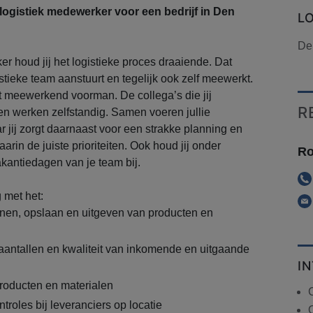
ogistiek medewerker voor een bedrijf in Den
L
De
er houd jij het logistieke proces draaiende. Dat
gistieke team aanstuurt en tegelijk ook zelf meewerkt.
cht meewerkend voorman. De collega’s die jij
R
 en werken zelfstandig. Samen voeren jullie
r jij zorgt daarnaast voor een strakke planning en
aarin de juiste prioriteiten. Ook houd jij onder
Ro
akantiedagen van je team bij.
g met het:
nen, opslaan en uitgeven van producten en
aantallen en kwaliteit van inkomende en uitgaande
I
roducten en materialen
C
troles bij leveranciers op locatie