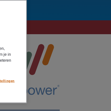
en,
m je in
beteren
tellingen