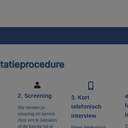
itatieprocedure
2. Screening
4
3. Kort
f
telefonisch
We nemen je
ervaring en kennis
i
interview
door om te bepalen
of de functie bij je
T
Wees telefonisch