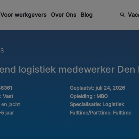
Voor werkgevers
Over Ons
Blog
Vac
ES
end logistiek medewerker Den
36361
Geplaatst:
juli 24, 2026
d:
Vast
Opleiding :
MBO
Specialisatie:
Logistiek
en jacht
-5 jaar
Fulltime/Parttime:
Fulltime