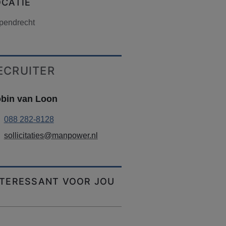
OCATIE
pendrecht
ECRUITER
bin van Loon
088 282-8128
sollicitaties@manpower.nl
NTERESSANT VOOR JOU