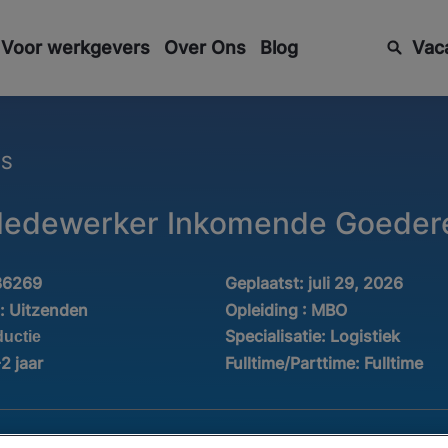
Voor werkgevers
Over Ons
Blog
Vac
ES
 Medewerker Inkomende Goeder
36269
Geplaatst:
juli 29, 2026
d:
Uitzenden
Opleiding :
MBO
Specialisatie:
Logistiek
ductie
-2 jaar
Fulltime/Parttime:
Fulltime