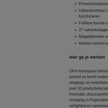
Pensioenopbouw
Uitzendcontract
functioneren
Fulltime functie 
27 vakantiedage
Mogelijkheden vo
Werken binnen ee
Hier ga je werken
GKN Aerospace behoort 
wereld en levert onde
vliegtuig- en motorfab
over 33 productielocat
innovatie, duurzaamhe
vestiging in Papendrec
veiligheid en samenwer