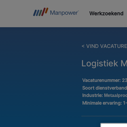
Werkzoekend
< VIND VACATUR
Logistiek
Vacaturenummer:
2
Soort dienstverban
Industrie:
Metaalpro
Minimale ervaring:
1