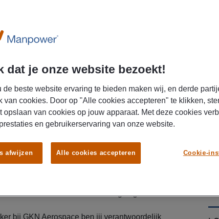
U
 dat je onze website bezoekt!
 de beste website ervaring te bieden maken wij, en derde partij
k van cookies. Door op "Alle cookies accepteren" te klikken, ste
chtvaartindustrie en bijdragen aan de productie van
t opslaan van cookies op jouw apparaat. Met deze cookies ver
igonderdelen? Voor
GKN Aerospace
in
 prestaties en gebruikerservaring van onze website.
Manpower een
Logistiek Medewerker inkomende
nctie combineer je logistieke werkzaamheden met
s afwijzen
Alle cookies accepteren
Cookie-ins
en speel je een belangrijke rol in het waarborgen
at een bruto maandsalaris tot € 4.200 inclusief
iskostenvergoeding en uitzicht op een contract bij
ver. Interesse?
Solliciteer vandaag nog!
ker bij GKN Aerospace ben jij verantwoordelijk