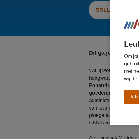
SOLLICITEER N
Leuk
Dit ga je doen
Om jou
gebrui
Wil jij werken in de lu
met he
hoogwaardige vliegtu
wij de
Papendrecht
zoekt 
goederen
. In deze fu
Alle
administratieve taken 
van kwaliteit. Daar sta
ploegentoeslag, een re
GKN Aerospace tegeno
Als Logistiek Medewer