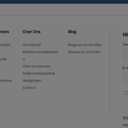
evers
Over Ons
Blog
N
melden
Ons bedrijf
Blogs en carrièretips
n
Antidiscriminatiebelei
Nieuws en inzichten
ectie
d
Visie en waarden
Gelijke behandeling
ogramma
Vestigingen
Contact