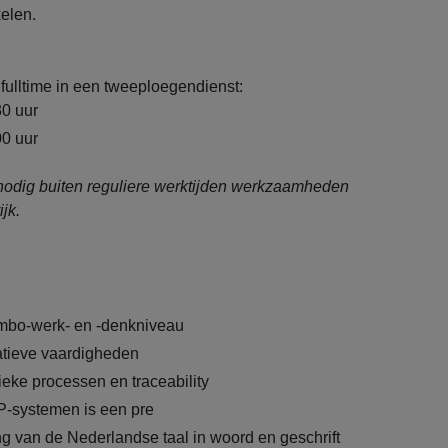
kelen.
 fulltime in een tweeploegendienst:
30 uur
00 uur
nodig buiten reguliere werktijden werkzaamheden
ijk.
 mbo-werk- en -denkniveau
atieve vaardigheden
ieke processen en traceability
P-systemen is een pre
 van de Nederlandse taal in woord en geschrift