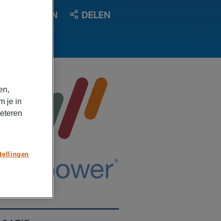
OPSLAAN
DELEN
en,
m je in
beteren
tellingen