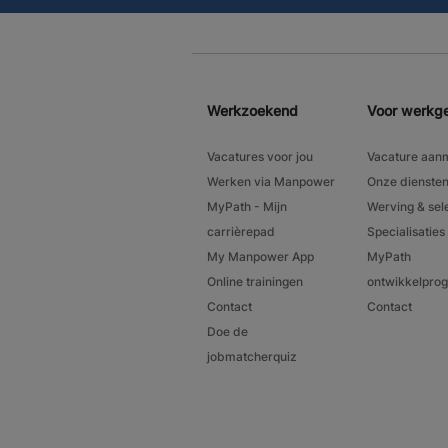
Werkzoekend
Voor werkg
Vacatures voor jou
Vacature aan
Werken via Manpower
Onze dienste
MyPath - Mijn
Werving & sel
carrièrepad
Specialisaties
My Manpower App
MyPath
Online trainingen
ontwikkelpr
Contact
Contact
Doe de
jobmatcherquiz