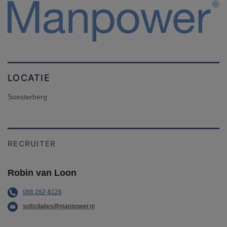
LOCATIE
Soesterberg
RECRUITER
Robin van Loon
088 282-8128
sollicitaties@manpower.nl