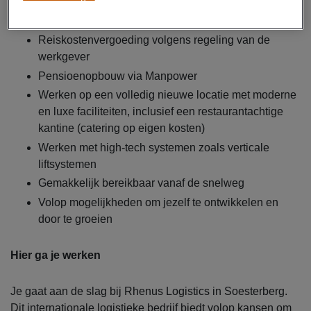
Uitzendcontract via Manpower (met kans op
overname door Rhenus bij goed functioneren)
Reiskostenvergoeding volgens regeling van de
werkgever
Pensioenopbouw via Manpower
Werken op een volledig nieuwe locatie met moderne
en luxe faciliteiten, inclusief een restaurantachtige
kantine (catering op eigen kosten)
Werken met high-tech systemen zoals verticale
liftsystemen
Gemakkelijk bereikbaar vanaf de snelweg
Volop mogelijkheden om jezelf te ontwikkelen en
door te groeien
Hier ga je werken
Je gaat aan de slag bij Rhenus Logistics in Soesterberg.
Dit internationale logistieke bedrijf biedt volop kansen om