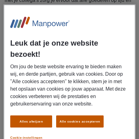
met je collega's zorg je ervoor dat alle goederen op tijd en
correct worden verwerkt. Solliciteer vandaag nog!
Uitzendbureau Manpower is op zoek naar logistiek
medewerkers voor Rhenus in Soesterberg.
Leuk dat je onze website
Jouw werkzaamheden bestaan uit:
Ontvangen, controleren en opslaan van goederen
bezoekt!
Verzamelen van orders en verzendklaar maken van
Om jou de beste website ervaring te bieden maken
zendingen
wij, en derde partijen, gebruik van cookies. Door op
Laden en lossen van vrachtwagens
"Alle cookies accepteren" te klikken, stem je in met
Werken met scanners en magazijnsystemen
het opslaan van cookies op jouw apparaat. Met deze
Uitvoeren van voorraadcontroles
cookies verbeteren wij de prestaties en
Verpakken, labelen en stickeren van goederen
gebruikerservaring van onze website.
Dit krijg je
Alles afwijzen
Alle cookies accepteren
Bruto uurloon van € 15,00
Fulltime baan van 40 uur per week
Cookie-instellingen