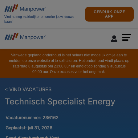
GEBRUIK ONZE
APP
Vind nu nog makkelijker en sneller jouw nieuwe
baan!
Vanwege gepland onderhoud is het helaas niet mogelijk om je aan te
melden op onze website of te solliciteren. Het onderhoud vindt plaats op
zaterdag 8 augustus om 23:00 uur en eindigt op zondag 9 augustus
09:00 uur. Onze excuses voor het ongemak.
< VIND VACATURES
Technisch Specialist Energy
Vacaturenummer:
236162
Geplaatst:
juli 31, 2026
Soort dienstverband:
Vast