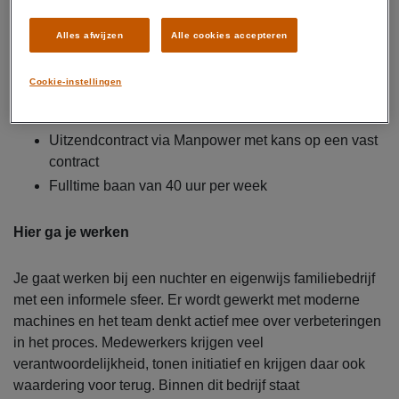
Alles afwijzen
Alle cookies accepteren
Dit krijg je
Bruto salaris van € 16,- tot € 18,- per uur
Cookie-instellingen
Reiskostenvergoeding van € 0,23 per kilometer
Pensioenopbouw via Manpower
Uitzendcontract via Manpower met kans op een vast
contract
Fulltime baan van 40 uur per week
Hier ga je werken
Je gaat werken bij een nuchter en eigenwijs familiebedrijf
met een informele sfeer. Er wordt gewerkt met moderne
machines en het team denkt actief mee over verbeteringen
in het proces. Medewerkers krijgen veel
verantwoordelijkheid, tonen initiatief en krijgen daar ook
waardering voor terug. Binnen dit bedrijf staat