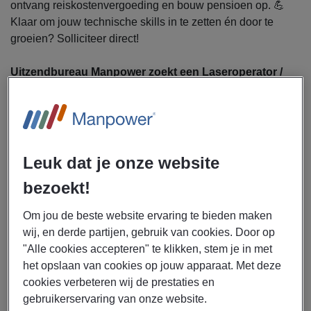
ontvang reiskostenvergoeding en bouw pensioen op. 💪
Klaar om jouw technische skills in te zetten én door te
groeien? Solliciteer direct!
Uitzendbureau Manpower zoekt een Laseroperator /
lasser voor een bedrijf in Emmen.
Als laseroperator / lasser ga jij je bezighouden met de
volgende werkzaamheden:
Instellen en bedienen van de lasermachine
Leuk dat je onze website
Uitvoeren van nauwkeurige laswerkzaamheden aan
bezoekt!
metalen onderdelen
Controleren van maatvoering en lasnaden volgens
Om jou de beste website ervaring te bieden maken
specificaties
wij, en derde partijen, gebruik van cookies. Door op
Werken met moderne machines en technische
"Alle cookies accepteren" te klikken, stem je in met
hulpmiddelen
het opslaan van cookies op jouw apparaat. Met deze
Samenwerken met collega’s op de werkvloer om het
cookies verbeteren wij de prestaties en
productieproces soepel te laten verlopen
gebruikerservaring van onze website.