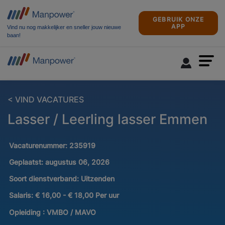
GEBRUIK ONZE
APP
Vind nu nog makkelijker en sneller jouw nieuwe
baan!
< VIND VACATURES
Lasser / Leerling lasser Emmen
Vacaturenummer:
235919
Geplaatst:
augustus 06, 2026
Soort dienstverband:
Uitzenden
Salaris:
€ 16,00 - € 18,00 Per uur
Opleiding :
VMBO / MAVO