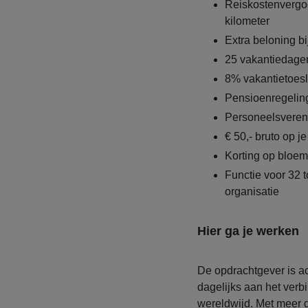
Reiskostenvergoe
kilometer
Extra beloning bi
25 vakantiedagen
8% vakantietoes
Pensioenregeling
Personeelsvereni
€ 50,- bruto op j
Korting op bloe
Functie voor 32 
organisatie
Hier ga je werken
De opdrachtgever is act
dagelijks aan het ver
wereldwijd. Met meer 