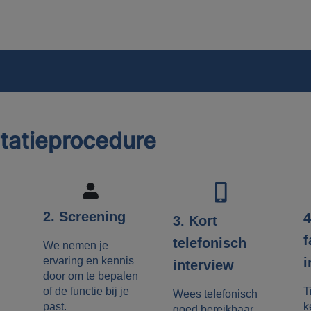
itatieprocedure
2. Screening
4
3. Kort
f
telefonisch
We nemen je
ervaring en kennis
i
interview
door om te bepalen
of de functie bij je
T
Wees telefonisch
past.
k
goed bereikbaar