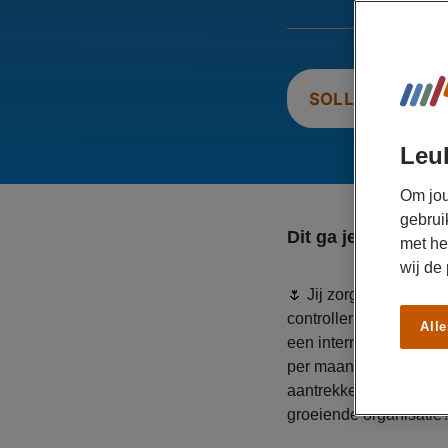
SOLLICITEER N
Leuk
Om jou
gebrui
Dit ga je doen
met he
wij de
🌷 Jij zorgt dat cijfer
controller combineer j
Alle
een internationale organ
per maand, ontvang re
aantrekkelijke bonusr
groeiende organisatie? 