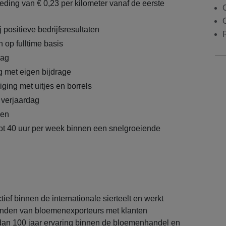
ding van € 0,23 per kilometer vanaf de eerste
C
j positieve bedrijfsresultaten
 op fulltime basis
lag
 met eigen bijdrage
ging met uitjes en borrels
e verjaardag
men
tot 40 uur per week binnen een snelgroeiende
ief binnen de internationale sierteelt en werkt
binden van bloemenexporteurs met klanten
dan 100 jaar ervaring binnen de bloemenhandel en