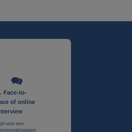
. Face-to-
ace of online
nterview
ijd voor een
ennismakingsges