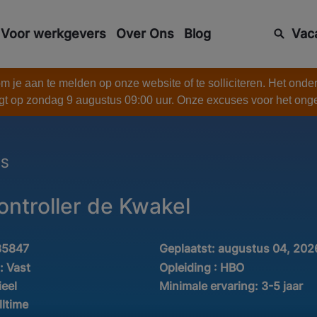
Voor werkgevers
Over Ons
Blog
Vac
 je aan te melden op onze website of te solliciteren. Het onde
gt op zondag 9 augustus 09:00 uur. Onze excuses voor het on
ES
ontroller de Kwakel
35847
Geplaatst:
augustus 04, 202
d:
Vast
Opleiding :
HBO
ieel
Minimale ervaring:
3-5 jaar
lltime