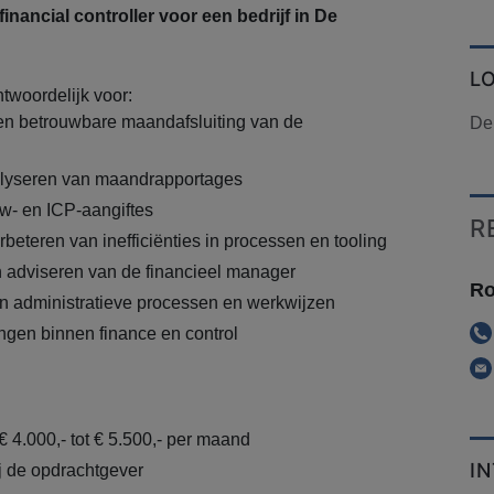
nancial controller voor een bedrijf in De
L
ntwoordelijk voor:
en betrouwbare maandafsluiting van de
De
alyseren van maandrapportages
w- en ICP-aangiftes
R
beteren van inefficiënties in processen en tooling
 adviseren van de financieel manager
Ro
n administratieve processen en werkwijzen
ngen binnen finance en control
€ 4.000,- tot € 5.500,- per maand
I
ij de opdrachtgever