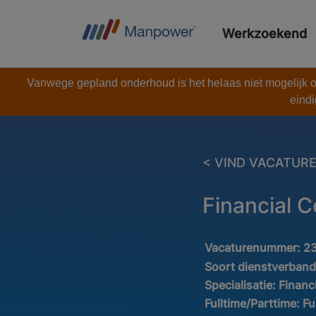
Werkzoekend
Vanwege gepland onderhoud is het helaas niet mogelijk om
eindi
< VIND VACATUR
Financial C
Vacaturenummer:
2
Soort dienstverban
Specialisatie:
Financ
Fulltime/Parttime:
Fu