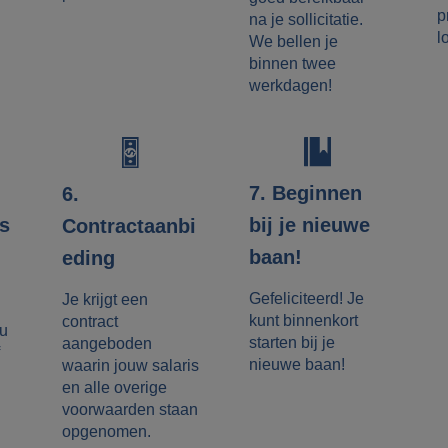
p
na je sollicitatie.
l
We bellen je
binnen twee
werkdagen!
7. Beginnen
6.
es
bij je nieuwe
Contractaanbi
baan!
eding
Gefeliciteerd! Je
Je krijgt een
kunt binnenkort
contract
ou
starten bij je
aangeboden
nieuwe baan!
waarin jouw salaris
en alle overige
voorwaarden staan
opgenomen.