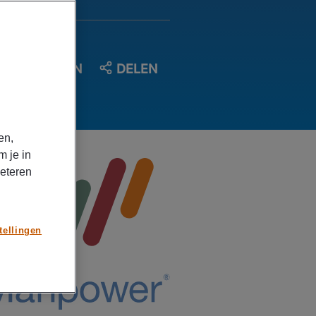
OPSLAAN
DELEN
en,
m je in
beteren
tellingen