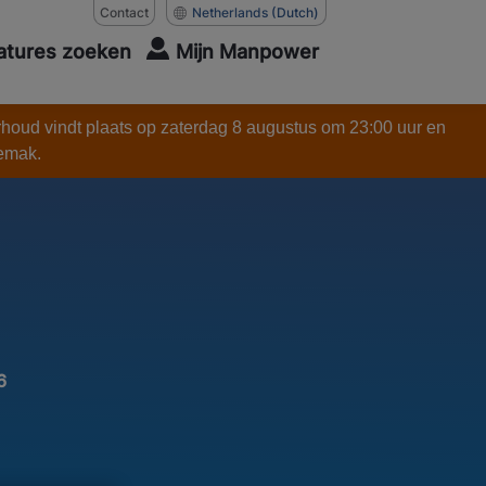
Contact
Netherlands
(Dutch)
atures zoeken
Mijn Manpower
rhoud vindt plaats op zaterdag 8 augustus om 23:00 uur en
gemak.
6