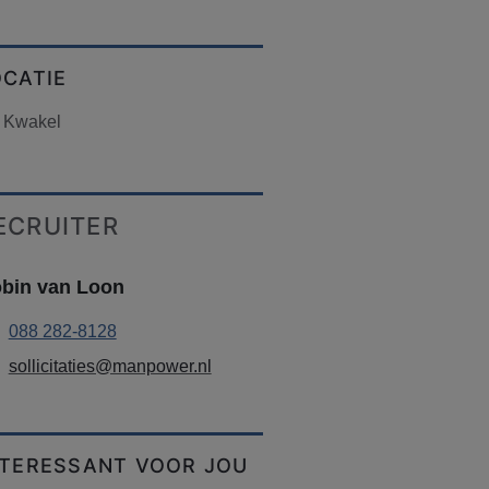
OCATIE
 Kwakel
ECRUITER
bin van Loon
088 282-8128
sollicitaties@manpower.nl
NTERESSANT VOOR JOU