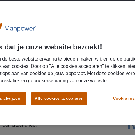
U
 dat je onze website bezoekt!
 de beste website ervaring te bieden maken wij, en derde partij
k van cookies. Door op "Alle cookies accepteren" te klikken, ste
t opslaan van cookies op jouw apparaat. Met deze cookies ver
 prestaties en gebruikerservaring van onze website.
s kloppen en processen slimmer worden. Als financial
e financiële controle met procesoptimalisatie binnen
s afwijzen
Alle cookies accepteren
Cookie-ins
isatie in de sierteelt. Verdien tot € 5.500,- bruto
iskostenvergoeding en profiteer van een
egeling. Klaar om impact te maken binnen een
Solliciteer direct!