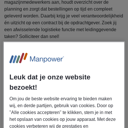
magazijnmedewerkers aan, houdt overzicht over de
planning en zorgt dat bestellingen op tijd en compleet
geleverd worden. Daarbij krijg je veel verantwoordelijkheid
én uitzicht op een contract bij de opdrachtgever. Zoek jij
een afwisselende logistieke functie met leidinggevende
taken? Solliciteer dan snel!
Uitzendbureau Manpower is op zoek naar een logistiek
coördinator voor een werkgever in Utrecht.
Als logistiek coördinator ben jij verantwoordelijk voor het
Leuk dat je onze website
dagelijkse logistieke proces en de aansturing van het
team. Jouw werkzaamheden bestaan onder andere uit:
bezoekt!
Aansturen, begeleiden en motiveren van chauffeurs
en magazijnmedewerkers
Om jou de beste website ervaring te bieden maken
wij, en derde partijen, gebruik van cookies. Door op
Fungeren als aanspreekpunt voor het team op
"Alle cookies accepteren" te klikken, stem je in met
operationeel en HR-gebied
het opslaan van cookies op jouw apparaat. Met deze
Ondersteunen bij recruitment, onboarding en training
cookies verbeteren wij de prestaties en
van nieuwe collega’s