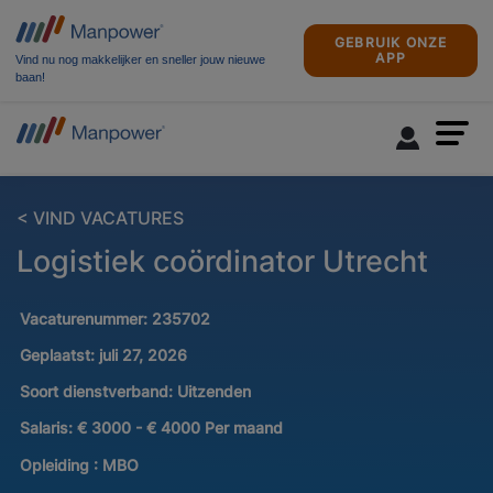
GEBRUIK ONZE
APP
Vind nu nog makkelijker en sneller jouw nieuwe
baan!
< VIND VACATURES
Logistiek coördinator Utrecht
Vacaturenummer:
235702
Geplaatst:
juli 27, 2026
Soort dienstverband:
Uitzenden
Salaris:
€ 3000 - € 4000 Per maand
Opleiding :
MBO