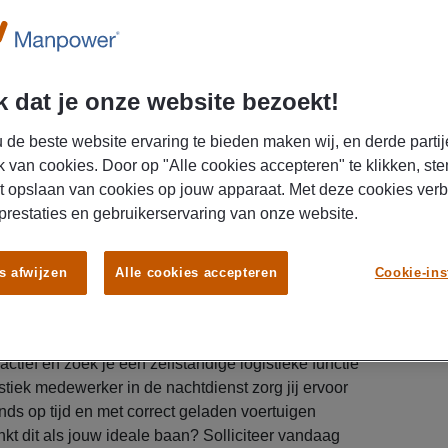
iek
Minimale ervaring:
1-2 jaar
lltime
 dat je onze website bezoekt!
 de beste website ervaring te bieden maken wij, en derde partij
k van cookies. Door op "Alle cookies accepteren" te klikken, ste
t opslaan van cookies op jouw apparaat. Met deze cookies ver
 prestaties en gebruikerservaring van onze website.
s afwijzen
Alle cookies accepteren
Cookie-ins
 actief en zoek je een zelfstandige logistieke functie
stiek medewerker in de nachtdienst zorg jij ervoor
ends op tijd en met correct geladen voertuigen
nkt dit als jouw ideale baan? Solliciteer vandaag