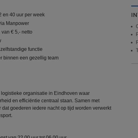
I
2 en 40 uur per week
 via Manpower
van € 5,- netto
w
zelfstandige functie
er binnen een gezellig team
 logistieke organisatie in Eindhoven waar
heid en efficiëntie centraal staan. Samen met
or dat goederen iedere nacht op tijd worden verwerkt
sport.
nst van 22.00 uur tot 06.00 uur.