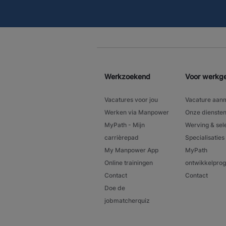
Werkzoekend
Voor werkg
Vacatures voor jou
Vacature aan
Werken via Manpower
Onze dienste
MyPath - Mijn
Werving & sel
carrièrepad
Specialisaties
My Manpower App
MyPath
Online trainingen
ontwikkelpr
Contact
Contact
Doe de
jobmatcherquiz