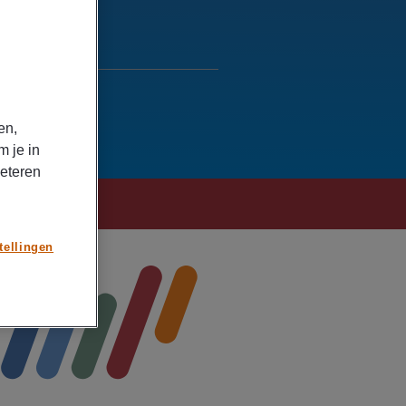
en,
m je in
beteren
tellingen