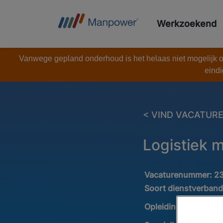
Werkzoekend
Vanwege gepland onderhoud is het helaas niet mogelijk om
eindi
< VIND VACATUR
Logistiek 
Vacaturenummer:
2
Soort dienstverban
Opleiding :
VMBO / 