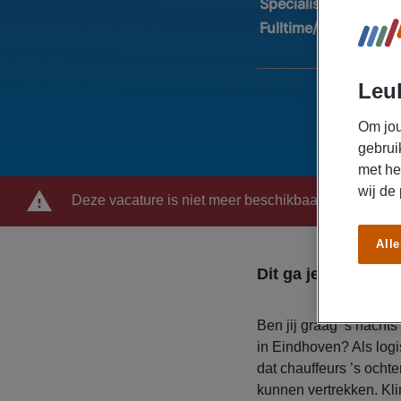
Specialisatie:
Logist
Fulltime/Parttime:
Fu
Leuk
Om jou
gebrui
met he
wij de
Deze vacature is niet meer beschikbaar
Alle
Dit ga je doen
Ben jij graag ’s nachts
in Eindhoven? Als logi
dat chauffeurs ’s ocht
kunnen vertrekken. Kli