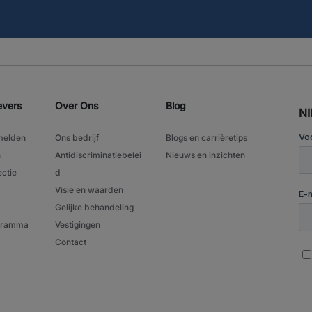
evers
Over Ons
Blog
N
melden
Ons bedrijf
Blogs en carrièretips
n
Antidiscriminatiebelei
Nieuws en inzichten
ectie
d
Visie en waarden
Gelijke behandeling
ogramma
Vestigingen
Contact