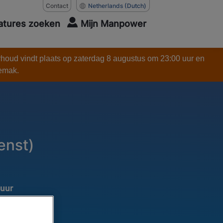
Contact
Netherlands
(Dutch)
atures zoeken
Mijn Manpower
rhoud vindt plaats op zaterdag 8 augustus om 23:00 uur en
gemak.
enst)
 uur
rlening voor