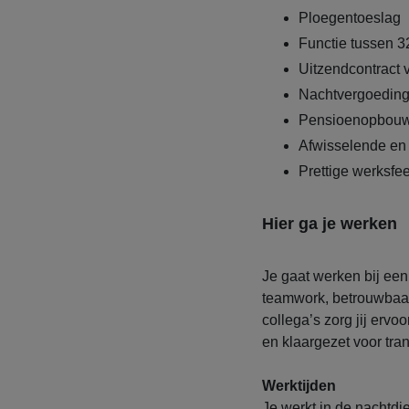
Ploegentoeslag
Functie tussen 3
Uitzendcontract
Nachtvergoeding 
Pensioenopbou
Afwisselende en 
Prettige werksfe
Hier ga je werken
Je gaat werken bij een
teamwork, betrouwbaar
collega’s zorg jij ervo
en klaargezet voor tran
Werktijden
Je werkt in de nachtdie