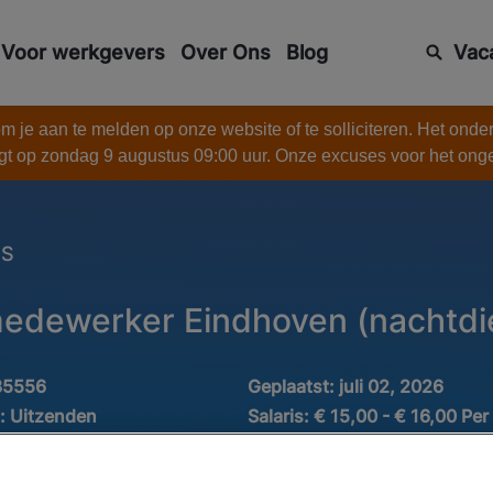
Voor werkgevers
Over Ons
Blog
Vac
 je aan te melden op onze website of te solliciteren. Het onde
gt op zondag 9 augustus 09:00 uur. Onze excuses voor het on
ES
medewerker Eindhoven (nachtdi
35556
Geplaatst:
juli 02, 2026
d:
Uitzenden
Salaris:
€ 15,00 - € 16,00 Per
Industrie:
Opslag en dienstve
MAVO
vervoer