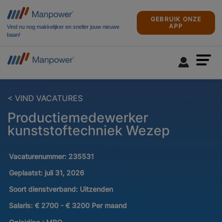
GEBRUIK ONZE
APP
Vind nu nog makkelijker en sneller jouw nieuwe
baan!
< VIND VACATURES
Productiemedewerker
kunststoftechniek Wezep
Vacaturenummer:
235531
Geplaatst:
juli 31, 2026
Soort dienstverband:
Uitzenden
Salaris:
€ 2700 - € 3200 Per maand