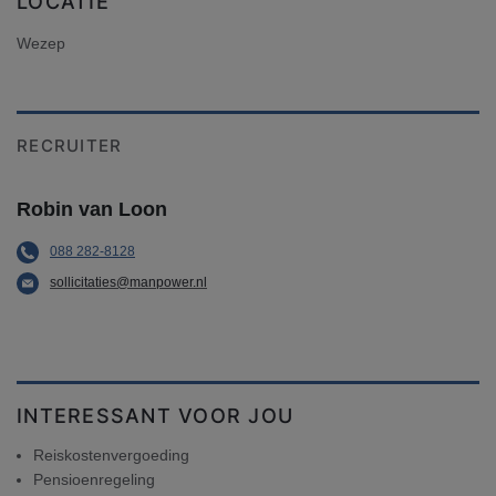
LOCATIE
Wezep
RECRUITER
Robin van Loon
088 282-8128
sollicitaties@manpower.nl
INTERESSANT VOOR JOU
Reiskostenvergoeding
Pensioenregeling