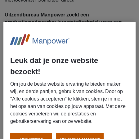
Uitzendbureau Manpower zoekt een
productiemedewerker kunststoftechniek voor een
bedrijf in de Wezep.
Als productiemedewerker ga jij je bezighouden met de
volgende werkzaamheden:
Leuk dat je onze website
Bewerken en samenstellen van kunststof onderdelen
Lezen van technische tekeningen
bezoekt!
Lassen en afwerken van kunststof producten
Om jou de beste website ervaring te bieden maken
Controleren van kwaliteit en maatvoering
wij, en derde partijen, gebruik van cookies. Door op
Werken met moderne productietechnieken
"Alle cookies accepteren" te klikken, stem je in met
het opslaan van cookies op jouw apparaat. Met deze
cookies verbeteren wij de prestaties en
Dit krijg je
gebruikerservaring van onze website.
Brutosalaris van €2.700 tot €3.200 per maand
Reiskostenvergoeding
Alles afwijzen
Alle cookies accepteren