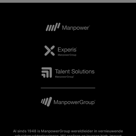
Al sinds 1948 is ManpowerGroup wereldleider in vernieuwende
arbeidsmarktoplossingen. Wij creëren en leveren high-impact