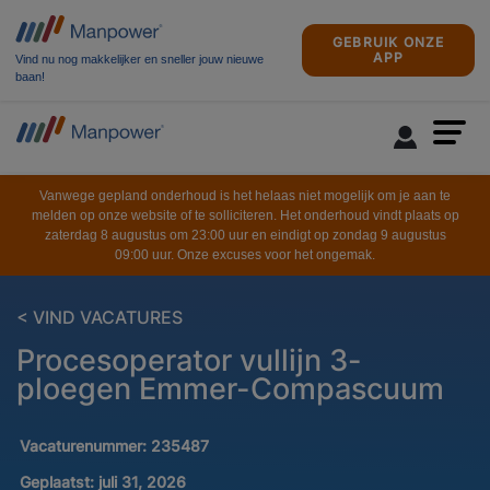
GEBRUIK ONZE
APP
Vind nu nog makkelijker en sneller jouw nieuwe
baan!
Vanwege gepland onderhoud is het helaas niet mogelijk om je aan te
melden op onze website of te solliciteren. Het onderhoud vindt plaats op
zaterdag 8 augustus om 23:00 uur en eindigt op zondag 9 augustus
09:00 uur. Onze excuses voor het ongemak.
< VIND VACATURES
Procesoperator vullijn 3-
ploegen Emmer-Compascuum
Vacaturenummer:
235487
Geplaatst:
juli 31, 2026