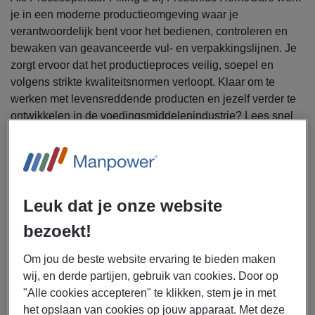
je in een moderne productieomgeving waar je
verantwoordelijk bent voor het bedienen, controleren en
bewaken van geavanceerde vul- en verpakkingslijnen. Je
zorgt ervoor dat het productieproces veilig, soepel en
volgens strikte kwaliteitsnormen verloopt. Klaar om te
werken met levensreddende producten en jezelf verder te
ontwikkelen in de voedingsmiddelenindustrie? Lees snel
verder.
Uitzendbureau Manpower zoekt eenprocesoperator
voor Fresenius HemoCare in Emmer-Compascuum.
Leuk dat je onze website
Als packing operator ga jij je bezighouden met de
bezoekt!
volgende werkzaamheden:
Instellen, bedienen en controleren van vul- en
Om jou de beste website ervaring te bieden maken
verpakkingssystemen
wij, en derde partijen, gebruik van cookies. Door op
Uitvoeren van kwaliteitscontroles (IPC),
"Alle cookies accepteren" te klikken, stem je in met
monstername en registratie van data
het opslaan van cookies op jouw apparaat. Met deze