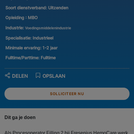
Soort dienstverband:
Uitzenden
Opleiding :
MBO
Industrie:
Voedingsmiddelenindustrie
Specialisatie:
Industrieel
Minimale ervaring:
1-2 jaar
Fulltime/Parttime:
Fulltime
DELEN
OPSLAAN
SOLLICITEER NU
Dit ga je doen
Als Procesoperator Filling 2 bij Fresenius HemoCare werk