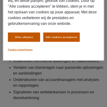
wij, en derde partijen, gebruik van cookies. Door op
aanbestedingen
"Alle cookies accepteren" te klikken, stem je in met
Zorgdragen voor complete documentatie
het opslaan van cookies op jouw apparaat. Met deze
Ondersteunen bij tendertrajecten en het bewaken
cookies verbeteren wij de prestaties en
van deadlines
gebruikerservaring van onze website.
Coördineren en bewaken van offerte- en
contractprocessen
Alles afwijzen
Alle cookies accepteren
Monitoren van project- en contractvoortgang
Bijhouden van klantgegevens en statussen in het
Cookie-instellingen
CRM-systeem
Afstemmen met interne afdelingen en stakeholders
Vertalen van klantvragen naar passende oplossingen
en aanbiedingen
Ondersteunen van accountmanagers met analyses
en rapportages
Signaleren van verbeterkansen in processen en
dienstverlening