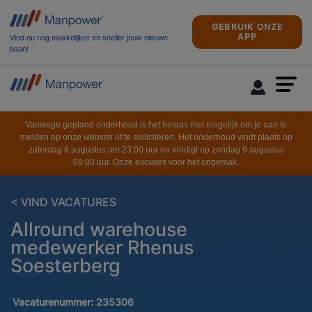
GEBRUIK ONZE
APP
Vind nu nog makkelijker en sneller jouw nieuwe
baan!
Vanwege gepland onderhoud is het helaas niet mogelijk om je aan te
melden op onze website of te solliciteren. Het onderhoud vindt plaats op
zaterdag 8 augustus om 23:00 uur en eindigt op zondag 9 augustus
09:00 uur. Onze excuses voor het ongemak.
< VIND VACATURES
Allround warehouse
medewerker Rhenus
Soesterberg
Vacaturenummer:
235306