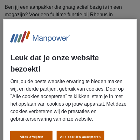
Ben jij een aanpakker die graag actief bezig is in een
magazijn? Voor een fulltime functie bij Rhenus in
Soesterberg zoeken wij warehouse medewerkers die
energie krijgen van een afwisselende logistieke rol. Je
komt terecht in een moderne en duurzame werkomgeving
waar ontwikkeling, teamwork en eigen initiatief centraal
staan. Zoek jij een baan met doorgroeimogelijkheden en
Leuk dat je onze website
goede arbeidsvoorwaarden? Lees dan snel verder en
solliciteer direct.
bezoekt!
Om jou de beste website ervaring te bieden maken
Uitzendbureau Manpower is op zoek naar een allround
wij, en derde partijen, gebruik van cookies. Door op
warehouse medewerker voor Rhenus in Soesterberg.
"Alle cookies accepteren" te klikken, stem je in met
het opslaan van cookies op jouw apparaat. Met deze
Als warehouse medewerker bij Rhenus ben jij
cookies verbeteren wij de prestaties en
verantwoordelijk voor een soepel verloop van de
gebruikerservaring van onze website.
dagelijkse logistieke processen in het magazijn.
Jouw werkzaamheden bestaan onder andere uit
:
Alles afwijzen
Alle cookies accepteren