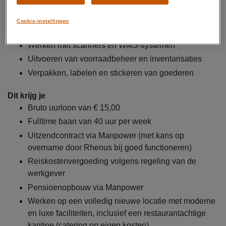
Ontvangen, controleren en opslaan van goederen
Orderpicken en zendingen verzendklaar maken
Cookie-instellingen
Laden en lossen van vrachtwagens
Werken met scanners en WMS-systemen
Uitvoeren van voorraadbeheer en inventarisaties
Verpakken, labelen en stickeren van goederen
Dit krijg je
Bruto uurloon van € 15,00
Fulltime baan van 40 uur per week
Uitzendcontract via Manpower (met kans op
overname door Rhenus bij goed functioneren)
Reiskostenvergoeding volgens regeling van de
werkgever
Pensioenopbouw via Manpower
Werken op een volledig nieuwe locatie met moderne
en luxe faciliteiten, inclusief een restaurantachtige
kantine (catering op eigen kosten)