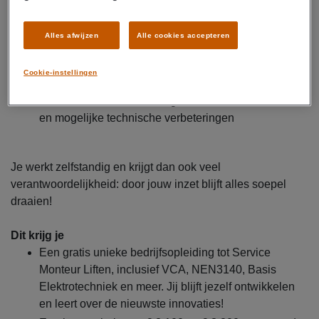
Zorgen voor een veilige en efficiënte doorstroming
van bezoekers door het optimaal laten functioneren
Alles afwijzen
Alle cookies accepteren
van systemen
Analyseren en oplossen van storingen en uitvoeren
Cookie-instellingen
van inspecties en controles
Adviseren van klanten en gebruikers over onderhoud
en mogelijke technische verbeteringen
Je werkt zelfstandig en krijgt dan ook veel
verantwoordelijkheid: door jouw inzet blijft alles soepel
draaien!
Dit krijg je
Een gratis unieke bedrijfsopleiding tot Service
Monteur Liften, inclusief VCA, NEN3140, Basis
Elektrotechniek en meer. Jij blijft jezelf ontwikkelen
en leert over de nieuwste innovaties!