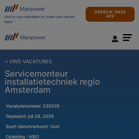
GEBRUIK ONZE
APP
Vind nu nog makkelijker en sneller jouw nieuwe
baan!
< VIND VACATURES
Servicemonteur
installatietechniek regio
Amsterdam
Vacaturenummer:
235035
Geplaatst:
juli 28, 2026
Soort dienstverband:
Vast
Opleiding :
MBO